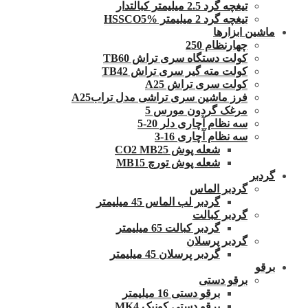
تیغچه گرد 2.5 میلیمتر کبالتدار
تیغچه گرد 2 میلیمتر HSSCO5%
ماشین ابزارها
چهارنظام 250
کولت دستگاه سری تراش TB60
کولت مته گیر سری تراش TB42
کولت سری تراش A25
فرز ماشین سری تراشی مدل ترابA25
مرغک گردون مورس 5
سه نظام آچاری دلر 20-5
سه نظام آچاری 16-3
شعله پوش CO2 MB25
شعله پوش تورچ MB15
گردبر
گردبر الماس
گردبر لب الماس 45 میلیمتر
گردبر کبالت
گردبر کبالت 65 میلیمتر
گردبر پرسلان
گردبر پرسلان 45 میلیمتر
برقو
برقو دستی
برقو دستی 16 میلیمتر
برقو دستی کونیک MK4