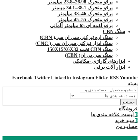
برقو متحرک 26.98–23.8 میلیمتر
برقو متحرک 38.1–34.1 میلمتر
برقو متحرک 46–38 میلیمتر
برقو متحرک 55–45 میلیمتر
برقو لقمه ای 65 میلیمتر آلمانی
سنگ CBN
سنگ اره تیزکنی سی ان سی( CBN)
سنگ ابزار تیزکنی سی ان سی ( CNC)
سنگ CBN تخت 150X15X6X32
سنگ سی بی ان( CBN)
ابزارهای گاراژی -مکانیکی
ابزار آلات برقی
Facebook
Twitter
LinkedIn
Instagram
Flickr
RSS
Youtube
بسته
جستجو
فروشگاه
0
لیست علاقه مندی ها
0
سبد خرید
حساب من