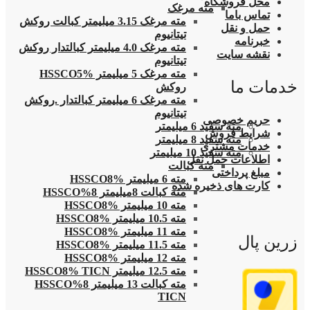
محل فروشگاه
مته مرغک
تماس باما
مته مرغک 3.15 میلیمتر کبالت روکش
حمل و نقل
تیتانیوم
خبرنامه
مته مرغک 4.0 میلیمتر کبالتدار روکش
نقشه سایت
تیتانیوم
مته مرغک 5 میلیمتر HSSCO5%
خدمات ما
روکش
مته مرغک 6 میلیمتر کبالتدار .روکش
تیتانیوم
حریم خصوصی
مته سفید 6 میلیمتر
شرایط فروش
مته سفید 8 میلیمتر
خدمات مشتری
مته سفید 10 میلیمتر
اطلاعات حمل نقل
مته کبالت
مبلغ پرداختی
مته 6 میلیمتر HSSCO8%
کارت های ذخیره شده
مته کبالت 8میلیمتر 8%HSSCO
مته 10 میلیمتر HSSCO8%
مته 10.5 میلیمتر HSSCO8%
مته 11 میلیمتر HSSCO8%
زرین پال
مته 11.5 میلیمتر HSSCO8%
مته 12 میلیمتر HSSCO8%
مته 12.5 میلیمتر HSSCO8% TICN
مته کبالت 13 میلیمتر 8%HSSCO
TICN