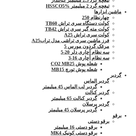
تیغچه گرد 2.5 میلیمتر کبالتدار
تیغچه گرد 2 میلیمتر HSSCO5%
ماشین ابزارها
چهارنظام 250
کولت دستگاه سری تراش TB60
کولت مته گیر سری تراش TB42
کولت سری تراش A25
فرز ماشین سری تراشی مدل ترابA25
مرغک گردون مورس 5
سه نظام آچاری دلر 20-5
سه نظام آچاری 16-3
شعله پوش CO2 MB25
شعله پوش تورچ MB15
گردبر
گردبر الماس
گردبر لب الماس 45 میلیمتر
گردبر کبالت
گردبر کبالت 65 میلیمتر
گردبر پرسلان
گردبر پرسلان 45 میلیمتر
برقو
برقو دستی
برقو دستی 16 میلیمتر
برقو دستی کونیک MK4