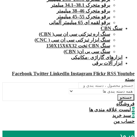
برقو متحرک 38.1–34.1 میلمتر
برقو متحرک 46–38 میلیمتر
برقو متحرک 55–45 میلیمتر
برقو لقمه ای 65 میلیمتر آلمانی
سنگ CBN
سنگ اره تیزکنی سی ان سی( CBN)
سنگ ابزار تیزکنی سی ان سی ( CNC)
سنگ CBN تخت 150X15X6X32
سنگ سی بی ان( CBN)
ابزارهای گاراژی -مکانیکی
ابزار آلات برقی
Facebook
Twitter
LinkedIn
Instagram
Flickr
RSS
Youtube
بسته
جستجو
فروشگاه
0
لیست علاقه مندی ها
0
سبد خرید
حساب من
ورود