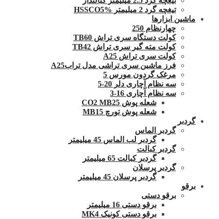
تیغچه گرد 2.5 میلیمتر کبالتدار
تیغچه گرد 2 میلیمتر HSSCO5%
ماشین ابزارها
چهارنظام 250
کولت دستگاه سری تراش TB60
کولت مته گیر سری تراش TB42
کولت سری تراش A25
فرز ماشین سری تراشی مدل ترابA25
مرغک گردون مورس 5
سه نظام آچاری دلر 20-5
سه نظام آچاری 16-3
شعله پوش CO2 MB25
شعله پوش تورچ MB15
گردبر
گردبر الماس
گردبر لب الماس 45 میلیمتر
گردبر کبالت
گردبر کبالت 65 میلیمتر
گردبر پرسلان
گردبر پرسلان 45 میلیمتر
برقو
برقو دستی
برقو دستی 16 میلیمتر
برقو دستی کونیک MK4