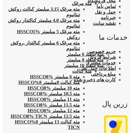
محل فروشگاه
مته مرغک
تماس باما
مته مرغک 3.15 میلیمتر کبالت روکش
حمل و نقل
تیتانیوم
خبرنامه
مته مرغک 4.0 میلیمتر کبالتدار روکش
نقشه سایت
تیتانیوم
مته مرغک 5 میلیمتر HSSCO5%
خدمات ما
روکش
مته مرغک 6 میلیمتر کبالتدار .روکش
تیتانیوم
حریم خصوصی
مته سفید 6 میلیمتر
شرایط فروش
مته سفید 8 میلیمتر
خدمات مشتری
مته سفید 10 میلیمتر
اطلاعات حمل نقل
مته کبالت
مبلغ پرداختی
مته 6 میلیمتر HSSCO8%
کارت های ذخیره شده
مته کبالت 8میلیمتر 8%HSSCO
مته 10 میلیمتر HSSCO8%
مته 10.5 میلیمتر HSSCO8%
مته 11 میلیمتر HSSCO8%
زرین پال
مته 11.5 میلیمتر HSSCO8%
مته 12 میلیمتر HSSCO8%
مته 12.5 میلیمتر HSSCO8% TICN
مته کبالت 13 میلیمتر 8%HSSCO
TICN