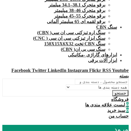
برقو متحرک 38.1–34.1 میلمتر
برقو متحرک 46–38 میلیمتر
برقو متحرک 55–45 میلیمتر
برقو لقمه ای 65 میلیمتر آلمانی
سنگ CBN
سنگ اره تیزکنی سی ان سی( CBN)
سنگ ابزار تیزکنی سی ان سی ( CNC)
سنگ CBN تخت 150X15X6X32
سنگ سی بی ان( CBN)
ابزارهای گاراژی -مکانیکی
ابزار آلات برقی
Facebook
Twitter
LinkedIn
Instagram
Flickr
RSS
Youtube
بسته
جستجو
فروشگاه
0
لیست علاقه مندی ها
0
سبد خرید
حساب من
ورود