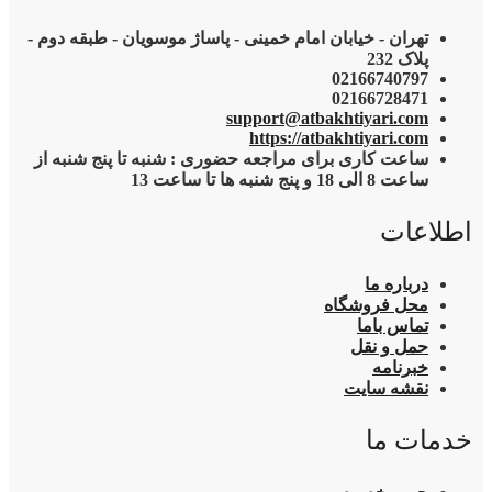
تهران - خیابان امام خمینی - پاساژ موسویان - طبقه دوم -
پلاک 232
02166740797
02166728471
support@atbakhtiyari.com
https://atbakhtiyari.com
ساعت کاری برای مراجعه حضوری : شنبه تا پنج شنبه از
ساعت 8 الی 18 و پنج شنبه ها تا ساعت 13
اطلاعات
درباره ما
محل فروشگاه
تماس باما
حمل و نقل
خبرنامه
نقشه سایت
خدمات ما