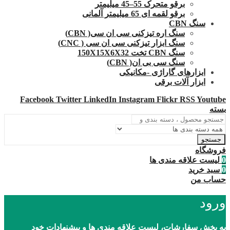
برقو متحرک 55–45 میلیمتر
برقو لقمه ای 65 میلیمتر آلمانی
سنگ CBN
سنگ اره تیزکنی سی ان سی( CBN)
سنگ ابزار تیزکنی سی ان سی ( CNC)
سنگ CBN تخت 150X15X6X32
سنگ سی بی ان( CBN)
ابزارهای گاراژی -مکانیکی
ابزار آلات برقی
Facebook
Twitter
LinkedIn
Instagram
Flickr
RSS
Youtube
بسته
جستجو
فروشگاه
0
لیست علاقه مندی ها
0
سبد خرید
حساب من
ورود
به بخش سفارشات، لیست علاقه مندی ها و پیشنهادات خود