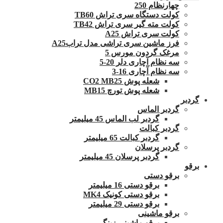
چهارنظام 250
کولت دستگاه سری تراش TB60
کولت مته گیر سری تراش TB42
کولت سری تراش A25
فرز ماشین سری تراشی مدل ترابA25
مرغک گردون مورس 5
سه نظام آچاری دلر 20-5
سه نظام آچاری 16-3
شعله پوش CO2 MB25
شعله پوش تورچ MB15
گردبر
گردبر الماس
گردبر لب الماس 45 میلیمتر
گردبر کبالت
گردبر کبالت 65 میلیمتر
گردبر پرسلان
گردبر پرسلان 45 میلیمتر
برقو
برقو دستی
برقو دستی 16 میلیمتر
برقو دستی کونیک MK4
برقو دستی 29 میلیمتر
برقو ماشینی
برقو ماشینی زینگر