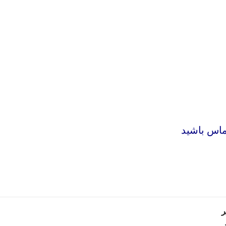
تماس باشید