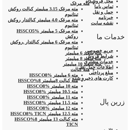
محل فروشگاه
مته مرغک
تماس باما
مته مرغک 3.15 میلیمتر کبالت روکش
حمل و نقل
تیتانیوم
خبرنامه
مته مرغک 4.0 میلیمتر کبالتدار روکش
نقشه سایت
تیتانیوم
مته مرغک 5 میلیمتر HSSCO5%
خدمات ما
روکش
مته مرغک 6 میلیمتر کبالتدار .روکش
تیتانیوم
حریم خصوصی
مته سفید 6 میلیمتر
شرایط فروش
مته سفید 8 میلیمتر
خدمات مشتری
مته سفید 10 میلیمتر
اطلاعات حمل نقل
مته کبالت
مبلغ پرداختی
مته 6 میلیمتر HSSCO8%
کارت های ذخیره شده
مته کبالت 8میلیمتر 8%HSSCO
مته 10 میلیمتر HSSCO8%
مته 10.5 میلیمتر HSSCO8%
مته 11 میلیمتر HSSCO8%
زرین پال
مته 11.5 میلیمتر HSSCO8%
مته 12 میلیمتر HSSCO8%
مته 12.5 میلیمتر HSSCO8% TICN
مته کبالت 13 میلیمتر 8%HSSCO
TICN