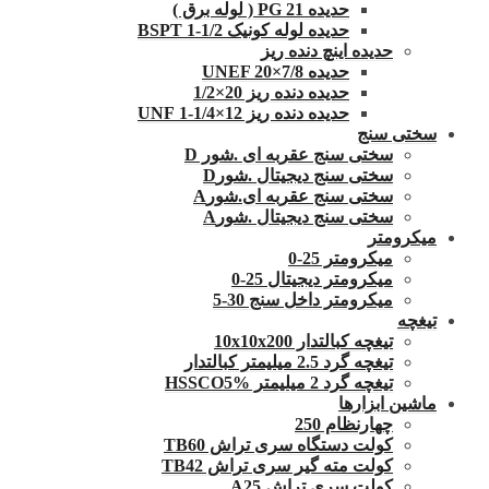
حدیده 21 PG ( لوله برق )
حدیده لوله کونیک 1/2-1 BSPT
حدیده اینچ دنده ریز
حدیده UNEF 20×7/8
حدیده دنده ریز 20×1/2
حدیده دنده ریز 12×1/4-1 UNF
سختی سنج
سختی سنج عقربه ای .شور D
سختی سنج دیجیتال .شورD
سختی سنج عقربه ای.شورA
سختی سنج دیجیتال .شورA
میکرومتر
میکرومتر 25-0
میکرومتر دیجیتال 25-0
میکرومتر داخل سنج 30-5
تیغچه
تیغچه کبالتدار 10x10x200
تیغچه گرد 2.5 میلیمتر کبالتدار
تیغچه گرد 2 میلیمتر HSSCO5%
ماشین ابزارها
چهارنظام 250
کولت دستگاه سری تراش TB60
کولت مته گیر سری تراش TB42
کولت سری تراش A25