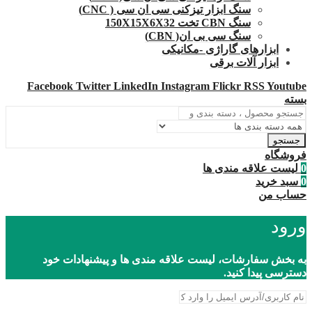
سنگ ابزار تیزکنی سی ان سی ( CNC)
سنگ CBN تخت 150X15X6X32
سنگ سی بی ان( CBN)
ابزارهای گاراژی -مکانیکی
ابزار آلات برقی
Facebook
Twitter
LinkedIn
Instagram
Flickr
RSS
Youtube
بسته
جستجو
فروشگاه
0
لیست علاقه مندی ها
0
سبد خرید
حساب من
ورود
به بخش سفارشات، لیست علاقه مندی ها و پیشنهادات خود
دسترسی پیدا کنید.