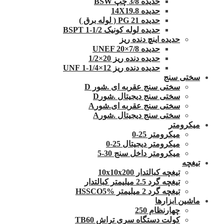
حدیده 3/8 چپ BSW
حدیده 14X19.8
حدیده 21 PG ( لوله برق )
حدیده لوله کونیک 1/2-1 BSPT
حدیده اینچ دنده ریز
حدیده UNEF 20×7/8
حدیده دنده ریز 20×1/2
حدیده دنده ریز 12×1/4-1 UNF
سختی سنج
سختی سنج عقربه ای .شور D
سختی سنج دیجیتال .شورD
سختی سنج عقربه ای.شورA
سختی سنج دیجیتال .شورA
میکرومتر
میکرومتر 25-0
میکرومتر دیجیتال 25-0
میکرومتر داخل سنج 30-5
تیغچه
تیغچه کبالتدار 10x10x200
تیغچه گرد 2.5 میلیمتر کبالتدار
تیغچه گرد 2 میلیمتر HSSCO5%
ماشین ابزارها
چهارنظام 250
کولت دستگاه سری تراش TB60