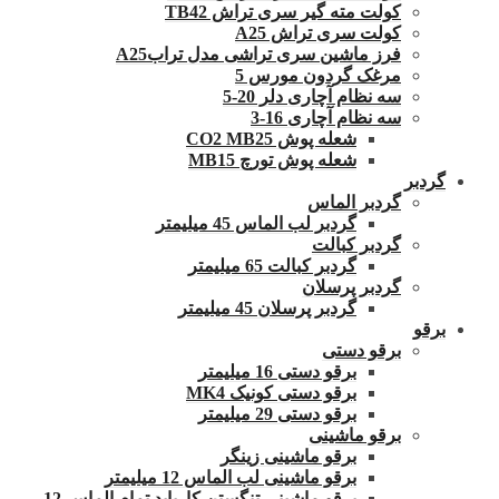
کولت مته گیر سری تراش TB42
کولت سری تراش A25
فرز ماشین سری تراشی مدل ترابA25
مرغک گردون مورس 5
سه نظام آچاری دلر 20-5
سه نظام آچاری 16-3
شعله پوش CO2 MB25
شعله پوش تورچ MB15
گردبر
گردبر الماس
گردبر لب الماس 45 میلیمتر
گردبر کبالت
گردبر کبالت 65 میلیمتر
گردبر پرسلان
گردبر پرسلان 45 میلیمتر
برقو
برقو دستی
برقو دستی 16 میلیمتر
برقو دستی کونیک MK4
برقو دستی 29 میلیمتر
برقو ماشینی
برقو ماشینی زینگر
برقو ماشینی لب الماس 12 میلیمتر
برقو ماشینی تنگستن کارباید تمام الماس 12