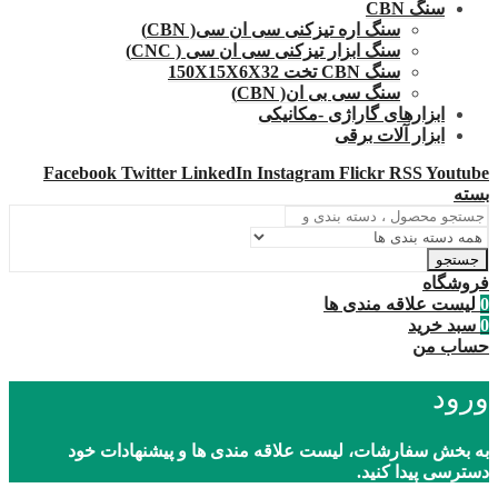
سنگ CBN
سنگ اره تیزکنی سی ان سی( CBN)
سنگ ابزار تیزکنی سی ان سی ( CNC)
سنگ CBN تخت 150X15X6X32
سنگ سی بی ان( CBN)
ابزارهای گاراژی -مکانیکی
ابزار آلات برقی
Facebook
Twitter
LinkedIn
Instagram
Flickr
RSS
Youtube
بسته
جستجو
فروشگاه
0
لیست علاقه مندی ها
0
سبد خرید
حساب من
ورود
به بخش سفارشات، لیست علاقه مندی ها و پیشنهادات خود
دسترسی پیدا کنید.