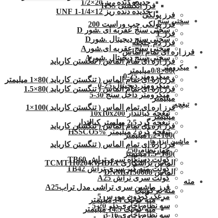
حدیده دنده ریز 20×1/2
فرز انگشتی HSS
حدیده دنده ریز 12×1/4-1 UNF
فرز پولکی
سختی سنج
فرز پولکی چپ وراست 200
سختی سنج عقربه ای .شور D
فرز T
سختی سنج دیجیتال .شورD
فرز دم چلچله
سختی سنج عقربه ای.شورA
فرز اره ای تمام الماس
سختی سنج دیجیتال .شورA
فرز اره ای تمام الماس ( تنگستن کارباید
میکرومتر
)80×0/8میلیمتر
میکرومتر 25-0
فرز اره ای تمام الماس ( تنگستن کارباید )80×1 میلیمتر
میکرومتر دیجیتال 25-0
فرز اره ای تمام الماس ( تنگستن کارباید )80×1.5
میکرومتر داخل سنج 30-5
میلیمتر
تیغچه
فرز اره ای تمام الماس ( تنگستن کارباید )100×1
تیغچه کبالتدار 10x10x200
میلیمتر
تیغچه گرد 2.5 میلیمتر کبالتدار
فرز اره ای تمام الماس ( تنگستن کارباید
تیغچه گرد 2 میلیمتر HSSCO5%
)100×1.2میلیمتر
ماشین ابزارها
فرز اره ای تمام الماس ( تنگستن کارباید
چهارنظام 250
)100×1.5میلیمتر
کولت دستگاه سری تراش TB60
الماس تراشکاری TCMT110204.WIDIA
کولت مته گیر سری تراش TB42
الماس DNMG150608
کولت سری تراش A25
مته
فرز ماشین سری تراشی مدل ترابA25
مته ته کونیک
مرغک گردون مورس 5
مته کونیک 14 میلیمتر
سه نظام آچاری دلر 20-5
مته کونیک 14.5 میلیمتر
سه نظام آچاری 16-3