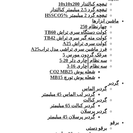
تیغچه کبالتدار 10x10x200
تیغچه گرد 2.5 میلیمتر کبالتدار
تیغچه گرد 2 میلیمتر HSSCO5%
ماشین ابزارها
چهارنظام 250
کولت دستگاه سری تراش TB60
کولت مته گیر سری تراش TB42
کولت سری تراش A25
فرز ماشین سری تراشی مدل ترابA25
مرغک گردون مورس 5
سه نظام آچاری دلر 20-5
سه نظام آچاری 16-3
شعله پوش CO2 MB25
شعله پوش تورچ MB15
گردبر
گردبر الماس
گردبر لب الماس 45 میلیمتر
گردبر کبالت
گردبر کبالت 65 میلیمتر
گردبر پرسلان
گردبر پرسلان 45 میلیمتر
برقو
برقو دستی