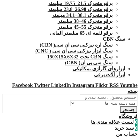
برقو متحرک 21.5–19.75 میلیمتر
برقو متحرک 26.98–23.8 میلیمتر
برقو متحرک 38.1–34.1 میلمتر
برقو متحرک 46–38 میلیمتر
برقو متحرک 55–45 میلیمتر
برقو لقمه ای 65 میلیمتر آلمانی
سنگ CBN
سنگ اره تیزکنی سی ان سی( CBN)
سنگ ابزار تیزکنی سی ان سی ( CNC)
سنگ CBN تخت 150X15X6X32
سنگ سی بی ان( CBN)
ابزارهای گاراژی -مکانیکی
ابزار آلات برقی
Facebook
Twitter
LinkedIn
Instagram
Flickr
RSS
Youtube
بسته
جستجو
فروشگاه
0
لیست علاقه مندی ها
0
سبد خرید
حساب من