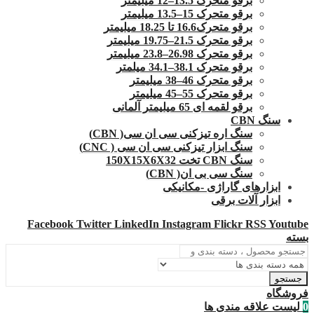
برقو متحرک 13.5–12 میلیمتر
برقو متحرک 15–13.5 میلیمتر
برقو متحرک16.6 تا 18.25 میلیمتر
برقو متحرک 21.5–19.75 میلیمتر
برقو متحرک 26.98–23.8 میلیمتر
برقو متحرک 38.1–34.1 میلمتر
برقو متحرک 46–38 میلیمتر
برقو متحرک 55–45 میلیمتر
برقو لقمه ای 65 میلیمتر آلمانی
سنگ CBN
سنگ اره تیزکنی سی ان سی( CBN)
سنگ ابزار تیزکنی سی ان سی ( CNC)
سنگ CBN تخت 150X15X6X32
سنگ سی بی ان( CBN)
ابزارهای گاراژی -مکانیکی
ابزار آلات برقی
Facebook
Twitter
LinkedIn
Instagram
Flickr
RSS
Youtube
بسته
جستجو
فروشگاه
0
لیست علاقه مندی ها