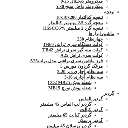
میکرومتر دیجیتال 25-0
میکرومتر داخل سنج 30-5
تیغچه
تیغچه کبالتدار 10x10x200
تیغچه گرد 2.5 میلیمتر کبالتدار
تیغچه گرد 2 میلیمتر HSSCO5%
ماشین ابزارها
چهارنظام 250
کولت دستگاه سری تراش TB60
کولت مته گیر سری تراش TB42
کولت سری تراش A25
فرز ماشین سری تراشی مدل ترابA25
مرغک گردون مورس 5
سه نظام آچاری دلر 20-5
سه نظام آچاری 16-3
شعله پوش CO2 MB25
شعله پوش تورچ MB15
گردبر
گردبر الماس
گردبر لب الماس 45 میلیمتر
گردبر کبالت
گردبر کبالت 65 میلیمتر
گردبر پرسلان
گردبر پرسلان 45 میلیمتر