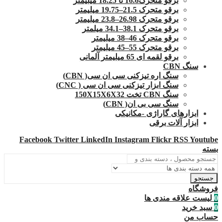
برقو متحرک16.6 تا 18.25 میلیمتر
برقو متحرک 21.5–19.75 میلیمتر
برقو متحرک 26.98–23.8 میلیمتر
برقو متحرک 38.1–34.1 میلمتر
برقو متحرک 46–38 میلیمتر
برقو متحرک 55–45 میلیمتر
برقو لقمه ای 65 میلیمتر آلمانی
سنگ CBN
سنگ اره تیزکنی سی ان سی( CBN)
سنگ ابزار تیزکنی سی ان سی ( CNC)
سنگ CBN تخت 150X15X6X32
سنگ سی بی ان( CBN)
ابزارهای گاراژی -مکانیکی
ابزار آلات برقی
Facebook
Twitter
LinkedIn
Instagram
Flickr
RSS
Youtube
بسته
جستجو
فروشگاه
0
لیست علاقه مندی ها
0
سبد خرید
حساب من