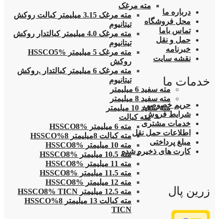
مته مرغک
درباره ما
مته مرغک 3.15 میلیمتر کبالت روکش
محل فروشگاه
تیتانیوم
تماس باما
مته مرغک 4.0 میلیمتر کبالتدار روکش
حمل و نقل
تیتانیوم
خبرنامه
مته مرغک 5 میلیمتر HSSCO5%
نقشه سایت
روکش
مته مرغک 6 میلیمتر کبالتدار .روکش
خدمات ما
تیتانیوم
مته سفید 6 میلیمتر
مته سفید 8 میلیمتر
حریم خصوصی
مته سفید 10 میلیمتر
شرایط فروش
مته کبالت
خدمات مشتری
مته 6 میلیمتر HSSCO8%
اطلاعات حمل نقل
مته کبالت 8میلیمتر 8%HSSCO
مبلغ پرداختی
مته 10 میلیمتر HSSCO8%
کارت های ذخیره شده
مته 10.5 میلیمتر HSSCO8%
مته 11 میلیمتر HSSCO8%
مته 11.5 میلیمتر HSSCO8%
مته 12 میلیمتر HSSCO8%
زرین پال
مته 12.5 میلیمتر HSSCO8% TICN
مته کبالت 13 میلیمتر 8%HSSCO
TICN