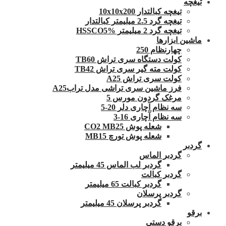
تیغچه
تیغچه کبالتدار 10x10x200
تیغچه گرد 2.5 میلیمتر کبالتدار
تیغچه گرد 2 میلیمتر HSSCO5%
ماشین ابزارها
چهارنظام 250
کولت دستگاه سری تراش TB60
کولت مته گیر سری تراش TB42
کولت سری تراش A25
فرز ماشین سری تراشی مدل ترابA25
مرغک گردون مورس 5
سه نظام آچاری دلر 20-5
سه نظام آچاری 16-3
شعله پوش CO2 MB25
شعله پوش تورچ MB15
گردبر
گردبر الماس
گردبر لب الماس 45 میلیمتر
گردبر کبالت
گردبر کبالت 65 میلیمتر
گردبر پرسلان
گردبر پرسلان 45 میلیمتر
برقو
برقو دستی