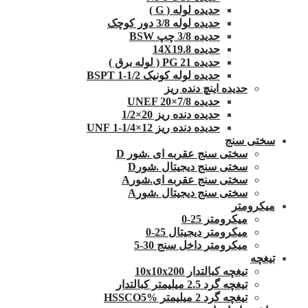
حدیده لوله ( G )
حدیده لوله 3/8 دور کوچک
حدیده 3/8 چپ BSW
حدیده 14X19.8
حدیده 21 PG ( لوله برق )
حدیده لوله کونیک 1/2-1 BSPT
حدیده اینچ دنده ریز
حدیده UNEF 20×7/8
حدیده دنده ریز 20×1/2
حدیده دنده ریز 12×1/4-1 UNF
سختی سنج
سختی سنج عقربه ای .شور D
سختی سنج دیجیتال .شورD
سختی سنج عقربه ای.شورA
سختی سنج دیجیتال .شورA
میکرومتر
میکرومتر 25-0
میکرومتر دیجیتال 25-0
میکرومتر داخل سنج 30-5
تیغچه
تیغچه کبالتدار 10x10x200
تیغچه گرد 2.5 میلیمتر کبالتدار
تیغچه گرد 2 میلیمتر HSSCO5%