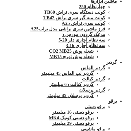
ماشین ابزارها
چهارنظام 250
کولت دستگاه سری تراش TB60
کولت مته گیر سری تراش TB42
کولت سری تراش A25
فرز ماشین سری تراشی مدل ترابA25
مرغک گردون مورس 5
سه نظام آچاری دلر 20-5
سه نظام آچاری 16-3
شعله پوش CO2 MB25
شعله پوش تورچ MB15
گردبر
گردبر الماس
گردبر لب الماس 45 میلیمتر
گردبر کبالت
گردبر کبالت 65 میلیمتر
گردبر پرسلان
گردبر پرسلان 45 میلیمتر
برقو
برقو دستی
برقو دستی 16 میلیمتر
برقو دستی کونیک MK4
برقو دستی 29 میلیمتر
برقو ماشینی