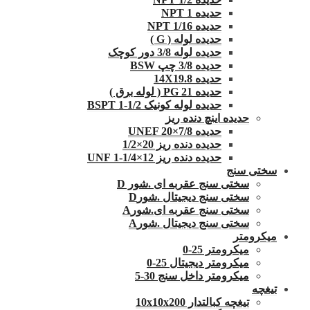
حدیده NPT 1
حدیده 1/16 NPT
حدیده لوله ( G )
حدیده لوله 3/8 دور کوچک
حدیده 3/8 چپ BSW
حدیده 14X19.8
حدیده 21 PG ( لوله برق )
حدیده لوله کونیک 1/2-1 BSPT
حدیده اینچ دنده ریز
حدیده UNEF 20×7/8
حدیده دنده ریز 20×1/2
حدیده دنده ریز 12×1/4-1 UNF
سختی سنج
سختی سنج عقربه ای .شور D
سختی سنج دیجیتال .شورD
سختی سنج عقربه ای.شورA
سختی سنج دیجیتال .شورA
میکرومتر
میکرومتر 25-0
میکرومتر دیجیتال 25-0
میکرومتر داخل سنج 30-5
تیغچه
تیغچه کبالتدار 10x10x200