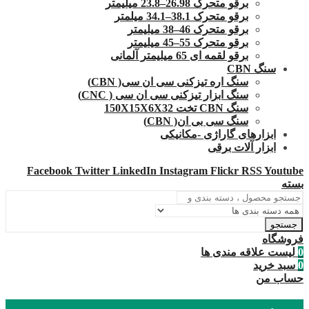
برقو متحرک 26.98–23.8 میلیمتر
برقو متحرک 38.1–34.1 میلمتر
برقو متحرک 46–38 میلیمتر
برقو متحرک 55–45 میلیمتر
برقو لقمه ای 65 میلیمتر آلمانی
سنگ CBN
سنگ اره تیزکنی سی ان سی( CBN)
سنگ ابزار تیزکنی سی ان سی ( CNC)
سنگ CBN تخت 150X15X6X32
سنگ سی بی ان( CBN)
ابزارهای گاراژی -مکانیکی
ابزار آلات برقی
Facebook
Twitter
LinkedIn
Instagram
Flickr
RSS
Youtube
بسته
جستجو
فروشگاه
0
لیست علاقه مندی ها
0
سبد خرید
حساب من