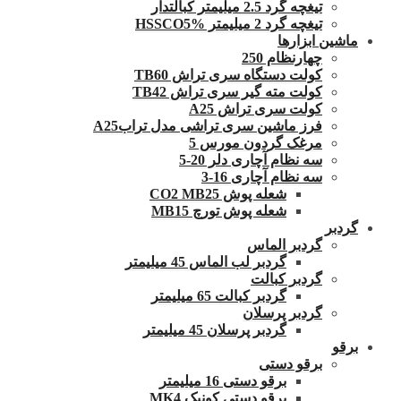
تیغچه گرد 2.5 میلیمتر کبالتدار
تیغچه گرد 2 میلیمتر HSSCO5%
ماشین ابزارها
چهارنظام 250
کولت دستگاه سری تراش TB60
کولت مته گیر سری تراش TB42
کولت سری تراش A25
فرز ماشین سری تراشی مدل ترابA25
مرغک گردون مورس 5
سه نظام آچاری دلر 20-5
سه نظام آچاری 16-3
شعله پوش CO2 MB25
شعله پوش تورچ MB15
گردبر
گردبر الماس
گردبر لب الماس 45 میلیمتر
گردبر کبالت
گردبر کبالت 65 میلیمتر
گردبر پرسلان
گردبر پرسلان 45 میلیمتر
برقو
برقو دستی
برقو دستی 16 میلیمتر
برقو دستی کونیک MK4