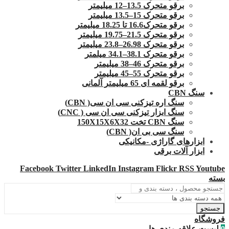
برقو متحرک 13.5–12 میلیمتر
برقو متحرک 15–13.5 میلیمتر
برقو متحرک16.6 تا 18.25 میلیمتر
برقو متحرک 21.5–19.75 میلیمتر
برقو متحرک 26.98–23.8 میلیمتر
برقو متحرک 38.1–34.1 میلمتر
برقو متحرک 46–38 میلیمتر
برقو متحرک 55–45 میلیمتر
برقو لقمه ای 65 میلیمتر آلمانی
سنگ CBN
سنگ اره تیزکنی سی ان سی( CBN)
سنگ ابزار تیزکنی سی ان سی ( CNC)
سنگ CBN تخت 150X15X6X32
سنگ سی بی ان( CBN)
ابزارهای گاراژی -مکانیکی
ابزار آلات برقی
Facebook
Twitter
LinkedIn
Instagram
Flickr
RSS
Youtube
بسته
جستجو
فروشگاه
0
لیست علاقه مندی ها