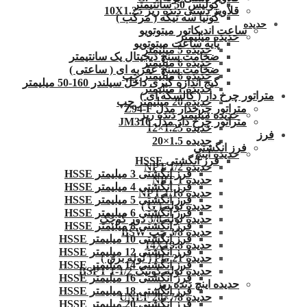
کولیس 50 سانتیمتر
قلاویز دستی دنده ریز 10X1.25
گونیا سه تیکه ( مرکب )
حدیده
ساعت اندیکاتور میتوتویو
حدیده میلیمتر
پایه ساعت میتوتویو
حدیده 5 میلیمتر
ضخامت سنج دیجیتال یک سانتیمتر
حدیده 6 میلیمتر
ضخامت سنج عقربه ای ( ساعتی )
حدیده 6 میلیمتر چپ
گیج اندازه گیری داخل سیلندر 160-50 میلیمتر
حدیده 1 میلیمتر
متراتور چرخ دار ( کالسکه ای )
حدیده 20 میلیمتر چپ
متراتور چرخدار مدل Z94-F
حدیده میلیمتر دنده ریز
متراتور چرخ دار مدل JM316
حدیده 1.25×12
فرز
حدیده 1.5×20
فرز انگشتی
حدیده اینچ
فرز انگشتی HSSE
حدیده 1/2 NPT
فرز انگشتی 3 میلیمتر HSSE
حدیده NPT 1
فرز انگشتی 4 میلیمتر HSSE
حدیده 1/16 NPT
فرز انگشتی 5 میلیمتر HSSE
حدیده لوله ( G )
فرز انگشتی 6 میلیمتر HSSE
حدیده لوله 3/8 دور کوچک
فرز انگشتی 8 میلیمتر HSSE
حدیده 3/8 چپ BSW
فرز انگشتی 10 میلیمتر HSSE
حدیده 14X19.8
فرز انگشتی 12 میلیمتر HSSE
حدیده 21 PG ( لوله برق )
فرز انگشتی 14 میلیمتر HSSE
حدیده لوله کونیک 1/2-1 BSPT
فرز انگشتی 16 میلیمتر HSSE
حدیده اینچ دنده ریز
فرز انگشتی 18 میلیمتر HSSE
حدیده UNEF 20×7/8
فرز انگشتی 20 میلیمتر HSSE