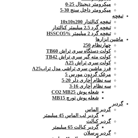
میکرومتر دیجیتال 25-0
میکرومتر داخل سنج 30-5
تیغچه
تیغچه کبالتدار 10x10x200
تیغچه گرد 2.5 میلیمتر کبالتدار
تیغچه گرد 2 میلیمتر HSSCO5%
ماشین ابزارها
چهارنظام 250
کولت دستگاه سری تراش TB60
کولت مته گیر سری تراش TB42
کولت سری تراش A25
فرز ماشین سری تراشی مدل ترابA25
مرغک گردون مورس 5
سه نظام آچاری دلر 20-5
سه نظام آچاری 16-3
شعله پوش CO2 MB25
شعله پوش تورچ MB15
گردبر
گردبر الماس
گردبر لب الماس 45 میلیمتر
گردبر کبالت
گردبر کبالت 65 میلیمتر
گردبر پرسلان