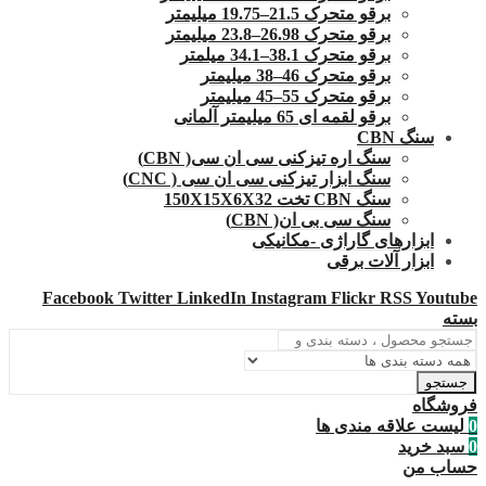
برقو متحرک 21.5–19.75 میلیمتر
برقو متحرک 26.98–23.8 میلیمتر
برقو متحرک 38.1–34.1 میلمتر
برقو متحرک 46–38 میلیمتر
برقو متحرک 55–45 میلیمتر
برقو لقمه ای 65 میلیمتر آلمانی
سنگ CBN
سنگ اره تیزکنی سی ان سی( CBN)
سنگ ابزار تیزکنی سی ان سی ( CNC)
سنگ CBN تخت 150X15X6X32
سنگ سی بی ان( CBN)
ابزارهای گاراژی -مکانیکی
ابزار آلات برقی
Facebook
Twitter
LinkedIn
Instagram
Flickr
RSS
Youtube
بسته
جستجو
فروشگاه
0
لیست علاقه مندی ها
0
سبد خرید
حساب من