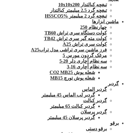
تیغچه کبالتدار 10x10x200
تیغچه گرد 2.5 میلیمتر کبالتدار
تیغچه گرد 2 میلیمتر HSSCO5%
ماشین ابزارها
چهارنظام 250
کولت دستگاه سری تراش TB60
کولت مته گیر سری تراش TB42
کولت سری تراش A25
فرز ماشین سری تراشی مدل ترابA25
مرغک گردون مورس 5
سه نظام آچاری دلر 20-5
سه نظام آچاری 16-3
شعله پوش CO2 MB25
شعله پوش تورچ MB15
گردبر
گردبر الماس
گردبر لب الماس 45 میلیمتر
گردبر کبالت
گردبر کبالت 65 میلیمتر
گردبر پرسلان
گردبر پرسلان 45 میلیمتر
برقو
برقو دستی