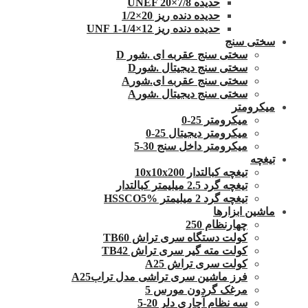
حدیده UNEF 20×7/8
حدیده دنده ریز 20×1/2
حدیده دنده ریز 12×1/4-1 UNF
سختی سنج
سختی سنج عقربه ای .شور D
سختی سنج دیجیتال .شورD
سختی سنج عقربه ای.شورA
سختی سنج دیجیتال .شورA
میکرومتر
میکرومتر 25-0
میکرومتر دیجیتال 25-0
میکرومتر داخل سنج 30-5
تیغچه
تیغچه کبالتدار 10x10x200
تیغچه گرد 2.5 میلیمتر کبالتدار
تیغچه گرد 2 میلیمتر HSSCO5%
ماشین ابزارها
چهارنظام 250
کولت دستگاه سری تراش TB60
کولت مته گیر سری تراش TB42
کولت سری تراش A25
فرز ماشین سری تراشی مدل ترابA25
مرغک گردون مورس 5
سه نظام آچاری دلر 20-5