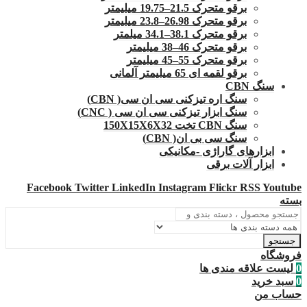
برقو متحرک 21.5–19.75 میلیمتر
برقو متحرک 26.98–23.8 میلیمتر
برقو متحرک 38.1–34.1 میلمتر
برقو متحرک 46–38 میلیمتر
برقو متحرک 55–45 میلیمتر
برقو لقمه ای 65 میلیمتر آلمانی
سنگ CBN
سنگ اره تیزکنی سی ان سی( CBN)
سنگ ابزار تیزکنی سی ان سی ( CNC)
سنگ CBN تخت 150X15X6X32
سنگ سی بی ان( CBN)
ابزارهای گاراژی -مکانیکی
ابزار آلات برقی
Facebook
Twitter
LinkedIn
Instagram
Flickr
RSS
Youtube
بسته
جستجو
فروشگاه
0
لیست علاقه مندی ها
0
سبد خرید
حساب من