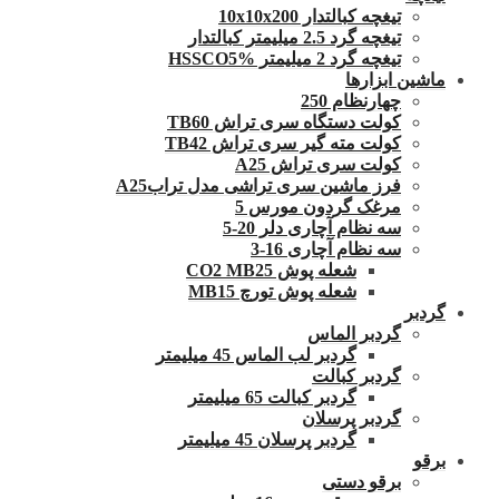
تیغچه کبالتدار 10x10x200
تیغچه گرد 2.5 میلیمتر کبالتدار
تیغچه گرد 2 میلیمتر HSSCO5%
ماشین ابزارها
چهارنظام 250
کولت دستگاه سری تراش TB60
کولت مته گیر سری تراش TB42
کولت سری تراش A25
فرز ماشین سری تراشی مدل ترابA25
مرغک گردون مورس 5
سه نظام آچاری دلر 20-5
سه نظام آچاری 16-3
شعله پوش CO2 MB25
شعله پوش تورچ MB15
گردبر
گردبر الماس
گردبر لب الماس 45 میلیمتر
گردبر کبالت
گردبر کبالت 65 میلیمتر
گردبر پرسلان
گردبر پرسلان 45 میلیمتر
برقو
برقو دستی