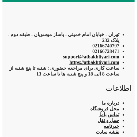
تهران - خیابان امام خمینی - پاساژ موسویان - طبقه دوم -
پلاک 232
02166740797
02166728471
support@atbakhtiyari.com
https://atbakhtiyari.com
ساعت کاری برای مراجعه حضوری : شنبه تا پنج شنبه از
ساعت 8 الی 18 و پنج شنبه ها تا ساعت 13
اطلاعات
درباره ما
محل فروشگاه
تماس باما
حمل و نقل
خبرنامه
نقشه سایت