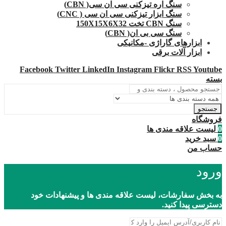
سنگ اره تیزکنی سی ان سی( CBN)
سنگ ابزار تیزکنی سی ان سی ( CNC)
سنگ CBN تخت 150X15X6X32
سنگ سی بی ان( CBN)
ابزارهای گاراژی -مکانیکی
ابزار آلات برقی
Facebook
Twitter
LinkedIn
Instagram
Flickr
RSS
Youtube
بسته
جستجو
فروشگاه
0
لیست علاقه مندی ها
0
سبد خرید
حساب من
ورود
به بخش سفارشات، لیست علاقه مندی ها و پیشنهادات خود
دسترسی پیدا کنید.