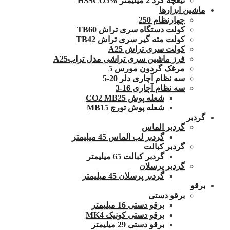
تیغچه گرد 2 میلیمتر HSSCO5%
ماشین ابزارها
چهارنظام 250
کولت دستگاه سری تراش TB60
کولت مته گیر سری تراش TB42
کولت سری تراش A25
فرز ماشین سری تراشی مدل ترابA25
مرغک گردون مورس 5
سه نظام آچاری دلر 20-5
سه نظام آچاری 16-3
شعله پوش CO2 MB25
شعله پوش تورچ MB15
گردبر
گردبر الماس
گردبر لب الماس 45 میلیمتر
گردبر کبالت
گردبر کبالت 65 میلیمتر
گردبر پرسلان
گردبر پرسلان 45 میلیمتر
برقو
برقو دستی
برقو دستی 16 میلیمتر
برقو دستی کونیک MK4
برقو دستی 29 میلیمتر