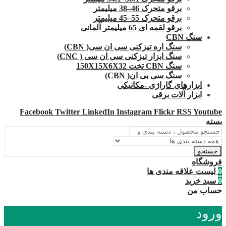
برقو متحرک 46–38 میلیمتر
برقو متحرک 55–45 میلیمتر
برقو لقمه ای 65 میلیمتر آلمانی
سنگ CBN
سنگ اره تیزکنی سی ان سی( CBN)
سنگ ابزار تیزکنی سی ان سی ( CNC)
سنگ CBN تخت 150X15X6X32
سنگ سی بی ان( CBN)
ابزارهای گاراژی -مکانیکی
ابزار آلات برقی
Facebook
Twitter
LinkedIn
Instagram
Flickr
RSS
Youtube
بسته
جستجو
فروشگاه
0
لیست علاقه مندی ها
0
سبد خرید
حساب من
ورود