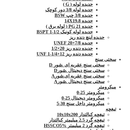
حدیده لوله ( G )
حدیده لوله 3/8 دور کوچک
حدیده 3/8 چپ BSW
حدیده 14X19.8
حدیده 21 PG ( لوله برق )
حدیده لوله کونیک 1/2-1 BSPT
حدیده اینچ دنده ریز
حدیده UNEF 20×7/8
حدیده دنده ریز 20×1/2
حدیده دنده ریز 12×1/4-1 UNF
سختی سنج
سختی سنج عقربه ای .شور D
سختی سنج دیجیتال .شورD
سختی سنج عقربه ای.شورA
سختی سنج دیجیتال .شورA
میکرومتر
میکرومتر 25-0
میکرومتر دیجیتال 25-0
میکرومتر داخل سنج 30-5
تیغچه
تیغچه کبالتدار 10x10x200
تیغچه گرد 2.5 میلیمتر کبالتدار
تیغچه گرد 2 میلیمتر HSSCO5%