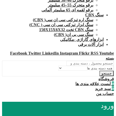
برقو متحرک 46–38 میلیمتر
برقو متحرک 55–45 میلیمتر
برقو لقمه ای 65 میلیمتر آلمانی
سنگ CBN
سنگ اره تیزکنی سی ان سی( CBN)
سنگ ابزار تیزکنی سی ان سی ( CNC)
سنگ CBN تخت 150X15X6X32
سنگ سی بی ان( CBN)
ابزارهای گاراژی -مکانیکی
ابزار آلات برقی
Facebook
Twitter
LinkedIn
Instagram
Flickr
RSS
Youtube
بسته
جستجو
فروشگاه
0
لیست علاقه مندی ها
0
سبد خرید
حساب من
ورود