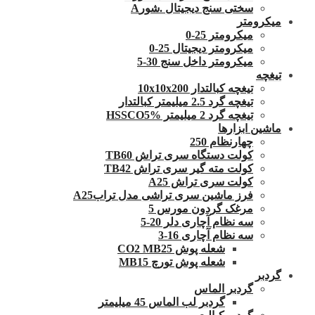
سختی سنج دیجیتال .شورA
میکرومتر
میکرومتر 25-0
میکرومتر دیجیتال 25-0
میکرومتر داخل سنج 30-5
تیغچه
تیغچه کبالتدار 10x10x200
تیغچه گرد 2.5 میلیمتر کبالتدار
تیغچه گرد 2 میلیمتر HSSCO5%
ماشین ابزارها
چهارنظام 250
کولت دستگاه سری تراش TB60
کولت مته گیر سری تراش TB42
کولت سری تراش A25
فرز ماشین سری تراشی مدل ترابA25
مرغک گردون مورس 5
سه نظام آچاری دلر 20-5
سه نظام آچاری 16-3
شعله پوش CO2 MB25
شعله پوش تورچ MB15
گردبر
گردبر الماس
گردبر لب الماس 45 میلیمتر