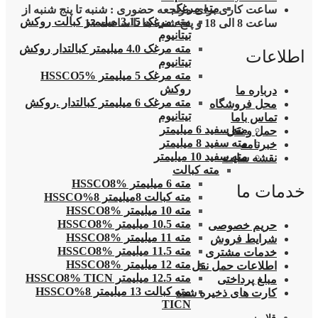
مته مرغک
ساعت کاری برای مراجعه حضوری : شنبه تا پنج شنبه از
مته مرغک 3.15 میلیمتر کبالت روکش
ساعت 8 الی 18 و پنج شنبه ها تا ساعت 13
تیتانیوم
مته مرغک 4.0 میلیمتر کبالتدار روکش
اطلاعات
تیتانیوم
مته مرغک 5 میلیمتر HSSCO5%
روکش
درباره ما
مته مرغک 6 میلیمتر کبالتدار .روکش
محل فروشگاه
تیتانیوم
تماس باما
مته سفید 6 میلیمتر
حمل و نقل
مته سفید 8 میلیمتر
خبرنامه
مته سفید 10 میلیمتر
نقشه سایت
مته کبالت
مته 6 میلیمتر HSSCO8%
خدمات ما
مته کبالت 8میلیمتر 8%HSSCO
مته 10 میلیمتر HSSCO8%
مته 10.5 میلیمتر HSSCO8%
حریم خصوصی
مته 11 میلیمتر HSSCO8%
شرایط فروش
مته 11.5 میلیمتر HSSCO8%
خدمات مشتری
مته 12 میلیمتر HSSCO8%
اطلاعات حمل نقل
مته 12.5 میلیمتر HSSCO8% TICN
مبلغ پرداختی
مته کبالت 13 میلیمتر 8%HSSCO
کارت های ذخیره شده
TICN