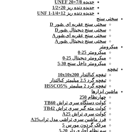
حدیده UNEF 20×7/8
حدیده دنده ریز 20×1/2
حدیده دنده ریز 12×1/4-1 UNF
سختی سنج
سختی سنج عقربه ای .شور D
سختی سنج دیجیتال .شورD
سختی سنج عقربه ای.شورA
سختی سنج دیجیتال .شورA
میکرومتر
میکرومتر 25-0
میکرومتر دیجیتال 25-0
میکرومتر داخل سنج 30-5
تیغچه
تیغچه کبالتدار 10x10x200
تیغچه گرد 2.5 میلیمتر کبالتدار
تیغچه گرد 2 میلیمتر HSSCO5%
ماشین ابزارها
چهارنظام 250
کولت دستگاه سری تراش TB60
کولت مته گیر سری تراش TB42
کولت سری تراش A25
فرز ماشین سری تراشی مدل ترابA25
مرغک گردون مورس 5
سه نظام آچاری دلر 20-5