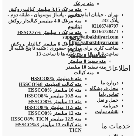
مته مرغک
مته مرغک 3.15 میلیمتر کبالت روکش
تهران - خیابان امام خمینی - پاساژ موسویان - طبقه دوم -
تیتانیوم
پلاک 232
مته مرغک 4.0 میلیمتر کبالتدار روکش
02166740797
تیتانیوم
02166728471
مته مرغک 5 میلیمتر HSSCO5%
support@atbakhtiyari.com
روکش
https://atbakhtiyari.com
مته مرغک 6 میلیمتر کبالتدار .روکش
ساعت کاری برای مراجعه حضوری : شنبه تا پنج شنبه از
تیتانیوم
ساعت 8 الی 18 و پنج شنبه ها تا ساعت 13
مته سفید 6 میلیمتر
مته سفید 8 میلیمتر
اطلاعات
مته سفید 10 میلیمتر
مته کبالت
مته 6 میلیمتر HSSCO8%
درباره ما
مته کبالت 8میلیمتر 8%HSSCO
محل فروشگاه
مته 10 میلیمتر HSSCO8%
تماس باما
مته 10.5 میلیمتر HSSCO8%
حمل و نقل
مته 11 میلیمتر HSSCO8%
خبرنامه
مته 11.5 میلیمتر HSSCO8%
نقشه سایت
مته 12 میلیمتر HSSCO8%
مته 12.5 میلیمتر HSSCO8% TICN
خدمات ما
مته کبالت 13 میلیمتر 8%HSSCO
TICN