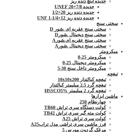
حدیده اینچ دنده ریز
حدیده UNEF 20×7/8
حدیده دنده ریز 20×1/2
حدیده دنده ریز 12×1/4-1 UNF
سختی سنج
سختی سنج عقربه ای .شور D
سختی سنج دیجیتال .شورD
سختی سنج عقربه ای.شورA
سختی سنج دیجیتال .شورA
میکرومتر
میکرومتر 25-0
میکرومتر دیجیتال 25-0
میکرومتر داخل سنج 30-5
تیغچه
تیغچه کبالتدار 10x10x200
تیغچه گرد 2.5 میلیمتر کبالتدار
تیغچه گرد 2 میلیمتر HSSCO5%
ماشین ابزارها
چهارنظام 250
کولت دستگاه سری تراش TB60
کولت مته گیر سری تراش TB42
کولت سری تراش A25
فرز ماشین سری تراشی مدل ترابA25
مرغک گردون مورس 5