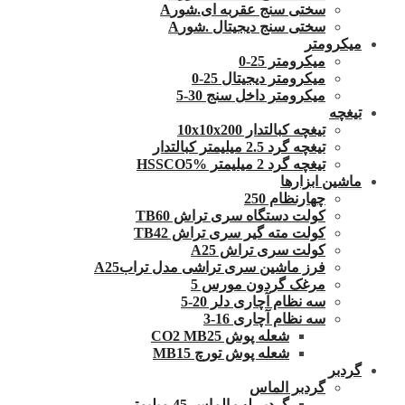
سختی سنج عقربه ای.شورA
سختی سنج دیجیتال .شورA
میکرومتر
میکرومتر 25-0
میکرومتر دیجیتال 25-0
میکرومتر داخل سنج 30-5
تیغچه
تیغچه کبالتدار 10x10x200
تیغچه گرد 2.5 میلیمتر کبالتدار
تیغچه گرد 2 میلیمتر HSSCO5%
ماشین ابزارها
چهارنظام 250
کولت دستگاه سری تراش TB60
کولت مته گیر سری تراش TB42
کولت سری تراش A25
فرز ماشین سری تراشی مدل ترابA25
مرغک گردون مورس 5
سه نظام آچاری دلر 20-5
سه نظام آچاری 16-3
شعله پوش CO2 MB25
شعله پوش تورچ MB15
گردبر
گردبر الماس
گردبر لب الماس 45 میلیمتر