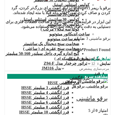
کولیس استنلس استیل
برقو یا ریمر (Reamer) ابزاری است برای بزرگ‌تر کردن، گرد
کولیس 15 سانتیمتر
کردن و صاف کردن سوراخ‌هایی که قبلاً با مته ایجاد شده‌اند.
کولیس 20 سانتیمتر
کولیس 30 سانتیمتر استنلس استیل
این ابزار در فرآیندهای ماشین‌کاری و ساخت قطعات فلزی برای
کولیس 50 سانتیمتر
دستیابی به دقت بالا در ابعاد سوراخ‌ها استفاده می‌شود.
گونیا سه تیکه ( مرکب )
ساعت اندیکاتور میتوتویو
برقو ماشینی 3 میلیمتر
پایه ساعت میتوتویو
ضخامت سنج دیجیتال یک سانتیمتر
ضخامت سنج عقربه ای ( ساعتی )
Single Product Found
گیج اندازه گیری داخل سیلندر 160-50 میلیمتر
نمایش گرید
نمایش لیست
متراتور چرخ دار ( کالسکه ای )
متراتور چرخدار مدل Z94-F
نمایش :
متراتور چرخ دار مدل JM316
فرز
مشاهده سریع
فرز انگشتی
فرز انگشتی HSSE
برقو ماشینی
,
برقو ها
فرز انگشتی 3 میلیمتر HSSE
فرز انگشتی 4 میلیمتر HSSE
برقو ماشینی
فرز انگشتی 5 میلیمتر HSSE
فرز انگشتی 6 میلیمتر HSSE
فرز انگشتی 8 میلیمتر HSSE
امتیاز
0
از 5
فرز انگشتی 10 میلیمتر HSSE