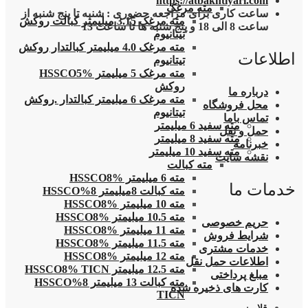
https://atbakhtiyari.com
مته مرغک
ساعت کاری برای مراجعه حضوری : شنبه تا پنج شنبه از
مته مرغک 3.15 میلیمتر کبالت روکش
ساعت 8 الی 18 و پنج شنبه ها تا ساعت 13
تیتانیوم
مته مرغک 4.0 میلیمتر کبالتدار روکش
اطلاعات
تیتانیوم
مته مرغک 5 میلیمتر HSSCO5%
روکش
درباره ما
مته مرغک 6 میلیمتر کبالتدار .روکش
محل فروشگاه
تیتانیوم
تماس باما
مته سفید 6 میلیمتر
حمل و نقل
مته سفید 8 میلیمتر
خبرنامه
مته سفید 10 میلیمتر
نقشه سایت
مته کبالت
مته 6 میلیمتر HSSCO8%
خدمات ما
مته کبالت 8میلیمتر 8%HSSCO
مته 10 میلیمتر HSSCO8%
مته 10.5 میلیمتر HSSCO8%
حریم خصوصی
مته 11 میلیمتر HSSCO8%
شرایط فروش
مته 11.5 میلیمتر HSSCO8%
خدمات مشتری
مته 12 میلیمتر HSSCO8%
اطلاعات حمل نقل
مته 12.5 میلیمتر HSSCO8% TICN
مبلغ پرداختی
مته کبالت 13 میلیمتر 8%HSSCO
کارت های ذخیره شده
TICN