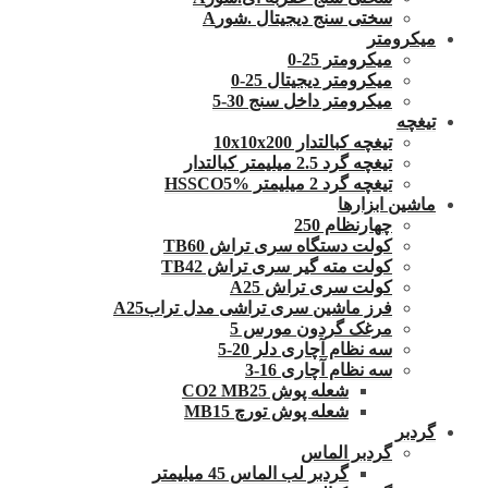
سختی سنج دیجیتال .شورA
میکرومتر
میکرومتر 25-0
میکرومتر دیجیتال 25-0
میکرومتر داخل سنج 30-5
تیغچه
تیغچه کبالتدار 10x10x200
تیغچه گرد 2.5 میلیمتر کبالتدار
تیغچه گرد 2 میلیمتر HSSCO5%
ماشین ابزارها
چهارنظام 250
کولت دستگاه سری تراش TB60
کولت مته گیر سری تراش TB42
کولت سری تراش A25
فرز ماشین سری تراشی مدل ترابA25
مرغک گردون مورس 5
سه نظام آچاری دلر 20-5
سه نظام آچاری 16-3
شعله پوش CO2 MB25
شعله پوش تورچ MB15
گردبر
گردبر الماس
گردبر لب الماس 45 میلیمتر