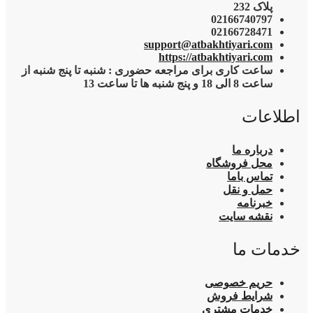
پلاک 232
02166740797
02166728471
support@atbakhtiyari.com
https://atbakhtiyari.com
ساعت کاری برای مراجعه حضوری : شنبه تا پنج شنبه از
ساعت 8 الی 18 و پنج شنبه ها تا ساعت 13
اطلاعات
درباره ما
محل فروشگاه
تماس باما
حمل و نقل
خبرنامه
نقشه سایت
خدمات ما
حریم خصوصی
شرایط فروش
خدمات مشتری