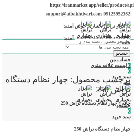
https://iranmarket.app/seller/product/api
support@atbakhtiyari.com
09125952362
به ابزار تراش بختیاری خوش آمدید
به ابزار تراش بختیاری خوش آمدید
خانه
جستجو
حساب من
0
لیست علاقه مندی
0
سبد خرید
برچسب محصول: چهار نظام دستگاه
منو
تراش 250
خانه
»
چهار نظام دستگاه تراش 250
جستجو
0
سبد خرید
چهار نظام دستگاه تراش 250