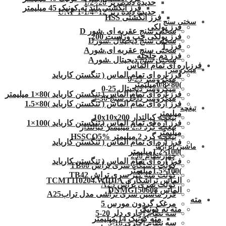
حدیده دنده ریز 20×1/2
فرز انگشتی بلند ته کونیک 45 میلیمتر
حدیده دنده ریز 12×1/4-1 UNF
فرز انگشتی HSS
سختی سنج
فرز پولکی
سختی سنج عقربه ای .شور D
فرز پولکی چپ وراست 200
سختی سنج دیجیتال .شورD
فرز T
سختی سنج عقربه ای.شورA
فرز دم چلچله
سختی سنج دیجیتال .شورA
فرز اره ای تمام الماس
میکرومتر
فرز اره ای تمام الماس ( تنگستن کارباید
میکرومتر 25-0
)80×0/8میلیمتر
میکرومتر دیجیتال 25-0
فرز اره ای تمام الماس ( تنگستن کارباید )80×1 میلیمتر
میکرومتر داخل سنج 30-5
فرز اره ای تمام الماس ( تنگستن کارباید )80×1.5
تیغچه
میلیمتر
تیغچه کبالتدار 10x10x200
فرز اره ای تمام الماس ( تنگستن کارباید )100×1
تیغچه گرد 2.5 میلیمتر کبالتدار
میلیمتر
تیغچه گرد 2 میلیمتر HSSCO5%
فرز اره ای تمام الماس ( تنگستن کارباید
ماشین ابزارها
)100×1.2میلیمتر
چهارنظام 250
فرز اره ای تمام الماس ( تنگستن کارباید
کولت دستگاه سری تراش TB60
)100×1.5میلیمتر
کولت مته گیر سری تراش TB42
الماس تراشکاری TCMT110204.WIDIA
کولت سری تراش A25
الماس DNMG150608
فرز ماشین سری تراشی مدل ترابA25
مته
مرغک گردون مورس 5
مته ته کونیک
سه نظام آچاری دلر 20-5
مته کونیک 14 میلیمتر
سه نظام آچاری 16-3