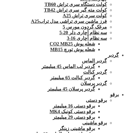
کولت دستگاه سری تراش TB60
کولت مته گیر سری تراش TB42
کولت سری تراش A25
فرز ماشین سری تراشی مدل ترابA25
مرغک گردون مورس 5
سه نظام آچاری دلر 20-5
سه نظام آچاری 16-3
شعله پوش CO2 MB25
شعله پوش تورچ MB15
گردبر
گردبر الماس
گردبر لب الماس 45 میلیمتر
گردبر کبالت
گردبر کبالت 65 میلیمتر
گردبر پرسلان
گردبر پرسلان 45 میلیمتر
برقو
برقو دستی
برقو دستی 16 میلیمتر
برقو دستی کونیک MK4
برقو دستی 29 میلیمتر
برقو ماشینی
برقو ماشینی زینگر