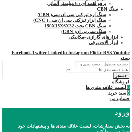
برقو لقمه ای 65 میلیمتر آلمانی
سنگ CBN
سنگ اره تیزکنی سی ان سی( CBN)
سنگ ابزار تیزکنی سی ان سی ( CNC)
سنگ CBN تخت 150X15X6X32
سنگ سی بی ان( CBN)
ابزارهای گاراژی -مکانیکی
ابزار آلات برقی
Facebook
Twitter
LinkedIn
Instagram
Flickr
RSS
Youtube
بسته
جستجو
فروشگاه
0
لیست علاقه مندی ها
0
سبد خرید
حساب من
ورود
به بخش سفارشات، لیست علاقه مندی ها و پیشنهادات خود
دسترسی پیدا کنید.