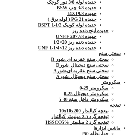
حدیده لوله 3/8 دور کوچک
حدیده 3/8 چپ BSW
حدیده 14X19.8
حدیده 21 PG ( لوله برق )
حدیده لوله کونیک 1/2-1 BSPT
حدیده اینچ دنده ریز
حدیده UNEF 20×7/8
حدیده دنده ریز 20×1/2
حدیده دنده ریز 12×1/4-1 UNF
سختی سنج
سختی سنج عقربه ای .شور D
سختی سنج دیجیتال .شورD
سختی سنج عقربه ای.شورA
سختی سنج دیجیتال .شورA
میکرومتر
میکرومتر 25-0
میکرومتر دیجیتال 25-0
میکرومتر داخل سنج 30-5
تیغچه
تیغچه کبالتدار 10x10x200
تیغچه گرد 2.5 میلیمتر کبالتدار
تیغچه گرد 2 میلیمتر HSSCO5%
ماشین ابزارها
چهارنظام 250