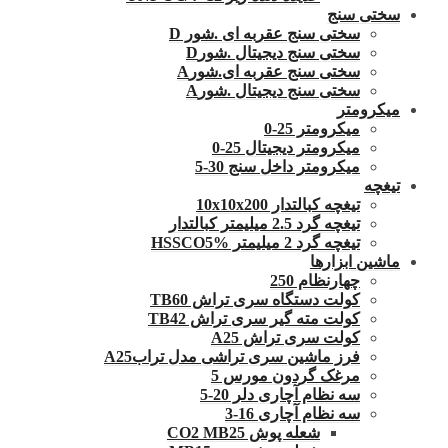
سختی سنج
سختی سنج عقربه ای .شور D
سختی سنج دیجیتال .شورD
سختی سنج عقربه ای.شورA
سختی سنج دیجیتال .شورA
میکرومتر
میکرومتر 25-0
میکرومتر دیجیتال 25-0
میکرومتر داخل سنج 30-5
تیغچه
تیغچه کبالتدار 10x10x200
تیغچه گرد 2.5 میلیمتر کبالتدار
تیغچه گرد 2 میلیمتر HSSCO5%
ماشین ابزارها
چهارنظام 250
کولت دستگاه سری تراش TB60
کولت مته گیر سری تراش TB42
کولت سری تراش A25
فرز ماشین سری تراشی مدل ترابA25
مرغک گردون مورس 5
سه نظام آچاری دلر 20-5
سه نظام آچاری 16-3
شعله پوش CO2 MB25