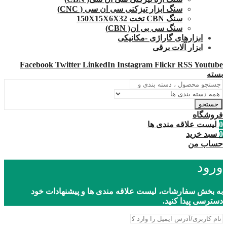
سنگ ابزار تیزکنی سی ان سی ( CNC)
سنگ CBN تخت 150X15X6X32
سنگ سی بی ان( CBN)
ابزارهای گاراژی -مکانیکی
ابزار آلات برقی
Facebook
Twitter
LinkedIn
Instagram
Flickr
RSS
Youtube
بسته
جستجو
فروشگاه
0
لیست علاقه مندی ها
0
سبد خرید
حساب من
ورود
به بخش سفارشات، لیست علاقه مندی ها و پیشنهادات خود
دسترسی پیدا کنید.