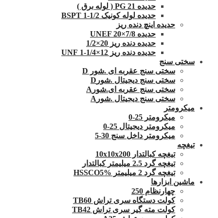
حدیده 21 PG ( لوله برق )
حدیده لوله کونیک 1/2-1 BSPT
حدیده اینچ دنده ریز
حدیده UNEF 20×7/8
حدیده دنده ریز 20×1/2
حدیده دنده ریز 12×1/4-1 UNF
سختی سنج
سختی سنج عقربه ای .شور D
سختی سنج دیجیتال .شورD
سختی سنج عقربه ای.شورA
سختی سنج دیجیتال .شورA
میکرومتر
میکرومتر 25-0
میکرومتر دیجیتال 25-0
میکرومتر داخل سنج 30-5
تیغچه
تیغچه کبالتدار 10x10x200
تیغچه گرد 2.5 میلیمتر کبالتدار
تیغچه گرد 2 میلیمتر HSSCO5%
ماشین ابزارها
چهارنظام 250
کولت دستگاه سری تراش TB60
کولت مته گیر سری تراش TB42