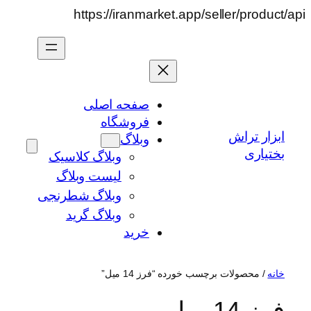
رفتن
https://iranmarket.app/seller/product/api
به
محتوا
صفحه اصلی
فروشگاه
ابزار تراش
وبلاگ
بختیاری
وبلاگ کلاسیک
لیست وبلاگ
وبلاگ شطرنجی
وبلاگ گرید
خرید
خانه
/ محصولات برچسب خورده “فرز 14 میل”
فرز 14 میل