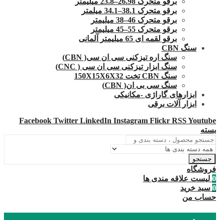
برقو متحرک 26.98–23.8 میلیمتر
برقو متحرک 38.1–34.1 میلمتر
برقو متحرک 46–38 میلیمتر
برقو متحرک 55–45 میلیمتر
برقو لقمه ای 65 میلیمتر آلمانی
سنگ CBN
سنگ اره تیزکنی سی ان سی( CBN)
سنگ ابزار تیزکنی سی ان سی ( CNC)
سنگ CBN تخت 150X15X6X32
سنگ سی بی ان( CBN)
ابزارهای گاراژی -مکانیکی
ابزار آلات برقی
Facebook
Twitter
LinkedIn
Instagram
Flickr
RSS
Youtube
بسته
جستجو
فروشگاه
0
لیست علاقه مندی ها
0
سبد خرید
حساب من