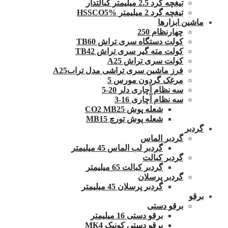
تیغچه گرد 2.5 میلیمتر کبالتدار
تیغچه گرد 2 میلیمتر HSSCO5%
ماشین ابزارها
چهارنظام 250
کولت دستگاه سری تراش TB60
کولت مته گیر سری تراش TB42
کولت سری تراش A25
فرز ماشین سری تراشی مدل ترابA25
مرغک گردون مورس 5
سه نظام آچاری دلر 20-5
سه نظام آچاری 16-3
شعله پوش CO2 MB25
شعله پوش تورچ MB15
گردبر
گردبر الماس
گردبر لب الماس 45 میلیمتر
گردبر کبالت
گردبر کبالت 65 میلیمتر
گردبر پرسلان
گردبر پرسلان 45 میلیمتر
برقو
برقو دستی
برقو دستی 16 میلیمتر
برقو دستی کونیک MK4