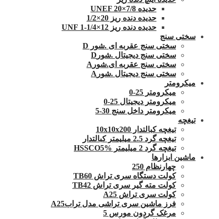
حدیده UNEF 20×7/8
حدیده دنده ریز 20×1/2
حدیده دنده ریز 12×1/4-1 UNF
سختی سنج
سختی سنج عقربه ای .شور D
سختی سنج دیجیتال .شورD
سختی سنج عقربه ای.شورA
سختی سنج دیجیتال .شورA
میکرومتر
میکرومتر 25-0
میکرومتر دیجیتال 25-0
میکرومتر داخل سنج 30-5
تیغچه
تیغچه کبالتدار 10x10x200
تیغچه گرد 2.5 میلیمتر کبالتدار
تیغچه گرد 2 میلیمتر HSSCO5%
ماشین ابزارها
چهارنظام 250
کولت دستگاه سری تراش TB60
کولت مته گیر سری تراش TB42
کولت سری تراش A25
فرز ماشین سری تراشی مدل ترابA25
مرغک گردون مورس 5