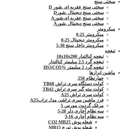
سختی سنج
سختی سنج عقربه ای .شور D
سختی سنج دیجیتال .شورD
سختی سنج عقربه ای.شورA
سختی سنج دیجیتال .شورA
میکرومتر
میکرومتر 25-0
میکرومتر دیجیتال 25-0
میکرومتر داخل سنج 30-5
تیغچه
تیغچه کبالتدار 10x10x200
تیغچه گرد 2.5 میلیمتر کبالتدار
تیغچه گرد 2 میلیمتر HSSCO5%
ماشین ابزارها
چهارنظام 250
کولت دستگاه سری تراش TB60
کولت مته گیر سری تراش TB42
کولت سری تراش A25
فرز ماشین سری تراشی مدل ترابA25
مرغک گردون مورس 5
سه نظام آچاری دلر 20-5
سه نظام آچاری 16-3
شعله پوش CO2 MB25
شعله پوش تورچ MB15