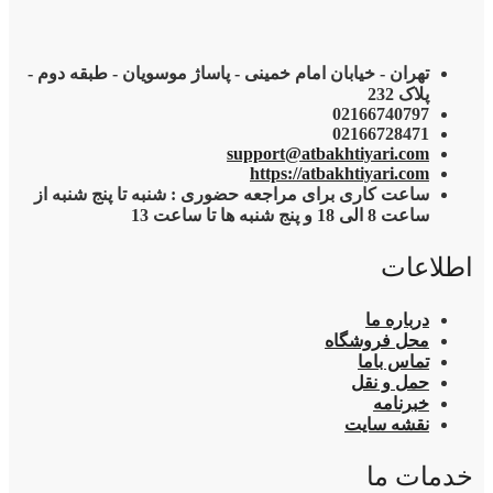
تهران - خیابان امام خمینی - پاساژ موسویان - طبقه دوم -
پلاک 232
02166740797
02166728471
support@atbakhtiyari.com
https://atbakhtiyari.com
ساعت کاری برای مراجعه حضوری : شنبه تا پنج شنبه از
ساعت 8 الی 18 و پنج شنبه ها تا ساعت 13
اطلاعات
درباره ما
محل فروشگاه
تماس باما
حمل و نقل
خبرنامه
نقشه سایت
خدمات ما