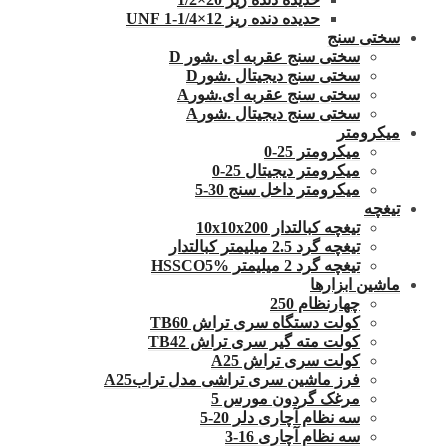
حدیده دنده ریز 12×1/4-1 UNF
سختی سنج
سختی سنج عقربه ای .شور D
سختی سنج دیجیتال .شورD
سختی سنج عقربه ای.شورA
سختی سنج دیجیتال .شورA
میکرومتر
میکرومتر 25-0
میکرومتر دیجیتال 25-0
میکرومتر داخل سنج 30-5
تیغچه
تیغچه کبالتدار 10x10x200
تیغچه گرد 2.5 میلیمتر کبالتدار
تیغچه گرد 2 میلیمتر HSSCO5%
ماشین ابزارها
چهارنظام 250
کولت دستگاه سری تراش TB60
کولت مته گیر سری تراش TB42
کولت سری تراش A25
فرز ماشین سری تراشی مدل ترابA25
مرغک گردون مورس 5
سه نظام آچاری دلر 20-5
سه نظام آچاری 16-3