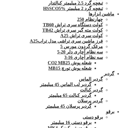
تیغچه گرد 2.5 میلیمتر کبالتدار
تیغچه گرد 2 میلیمتر HSSCO5%
ماشین ابزارها
چهارنظام 250
کولت دستگاه سری تراش TB60
کولت مته گیر سری تراش TB42
کولت سری تراش A25
فرز ماشین سری تراشی مدل ترابA25
مرغک گردون مورس 5
سه نظام آچاری دلر 20-5
سه نظام آچاری 16-3
شعله پوش CO2 MB25
شعله پوش تورچ MB15
گردبر
گردبر الماس
گردبر لب الماس 45 میلیمتر
گردبر کبالت
گردبر کبالت 65 میلیمتر
گردبر پرسلان
گردبر پرسلان 45 میلیمتر
برقو
برقو دستی
برقو دستی 16 میلیمتر
برقو دستی کونیک MK4