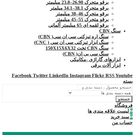
برقو متحرک 26.98–23.8 میلیمتر
برقو متحرک 38.1–34.1 میلمتر
برقو متحرک 46–38 میلیمتر
برقو متحرک 55–45 میلیمتر
برقو لقمه ای 65 میلیمتر آلمانی
سنگ CBN
سنگ اره تیزکنی سی ان سی( CBN)
سنگ ابزار تیزکنی سی ان سی ( CNC)
سنگ CBN تخت 150X15X6X32
سنگ سی بی ان( CBN)
ابزارهای گاراژی -مکانیکی
ابزار آلات برقی
Facebook
Twitter
LinkedIn
Instagram
Flickr
RSS
Youtube
بسته
جستجو
فروشگاه
0
لیست علاقه مندی ها
0
سبد خرید
حساب من