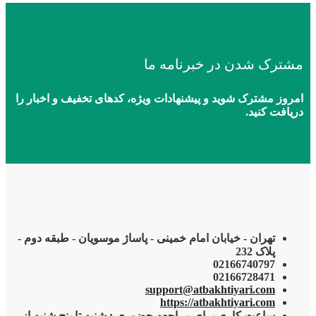
مشترک شدن در خبرنامه ما
امروز مشترک شوید و پیشنهادات ویژه، کدهای تخفیف و اخبار را
دریافت کنید.
تهران - خیابان امام خمینی - پاساژ موسویان - طبقه دوم -
پلاک 232
02166740797
02166728471
support@atbakhtiyari.com
https://atbakhtiyari.com
ساعت کاری برای مراجعه حضوری : شنبه تا پنج شنبه از