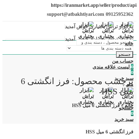
https://iranmarket.app/seller/product/api
support@atbakhtiyari.com
09125952362
به ابزار تراش بختیاری خوش آمدید
به ابزار تراش بختیاری خوش آمدید
خانه
جستجو
حساب من
0
لیست علاقه مندی
0
سبد خرید
برچسب محصول: فرز انگشتی 6
منو
میل HSS
خانه
»
فرز انگشتی 6 میل HSS
جستجو
0
سبد خرید
فرز انگشتی 6 میل HSS