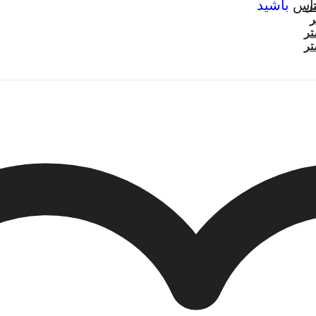
اس
باشید