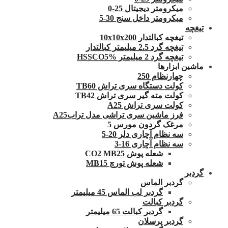
میکرومتر دیجیتال 25-0
میکرومتر داخل سنج 30-5
تیغچه
تیغچه کبالتدار 10x10x200
تیغچه گرد 2.5 میلیمتر کبالتدار
تیغچه گرد 2 میلیمتر HSSCO5%
ماشین ابزارها
چهارنظام 250
کولت دستگاه سری تراش TB60
کولت مته گیر سری تراش TB42
کولت سری تراش A25
فرز ماشین سری تراشی مدل ترابA25
مرغک گردون مورس 5
سه نظام آچاری دلر 20-5
سه نظام آچاری 16-3
شعله پوش CO2 MB25
شعله پوش تورچ MB15
گردبر
گردبر الماس
گردبر لب الماس 45 میلیمتر
گردبر کبالت
گردبر کبالت 65 میلیمتر
گردبر پرسلان