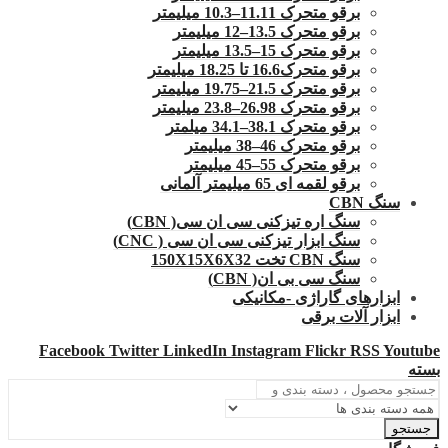
برقو متحرک 11.11–10.3 میلیمتر
برقو متحرک 13.5–12 میلیمتر
برقو متحرک 15–13.5 میلیمتر
برقو متحرک16.6 تا 18.25 میلیمتر
برقو متحرک 21.5–19.75 میلیمتر
برقو متحرک 26.98–23.8 میلیمتر
برقو متحرک 38.1–34.1 میلمتر
برقو متحرک 46–38 میلیمتر
برقو متحرک 55–45 میلیمتر
برقو لقمه ای 65 میلیمتر آلمانی
سنگ CBN
سنگ اره تیزکنی سی ان سی( CBN)
سنگ ابزار تیزکنی سی ان سی ( CNC)
سنگ CBN تخت 150X15X6X32
سنگ سی بی ان( CBN)
ابزارهای گاراژی -مکانیکی
ابزار آلات برقی
Facebook
Twitter
LinkedIn
Instagram
Flickr
RSS
Youtube
بسته
جستجو