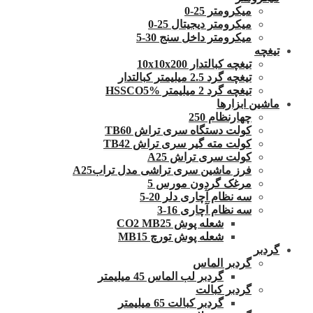
میکرومتر 25-0
میکرومتر دیجیتال 25-0
میکرومتر داخل سنج 30-5
تیغچه
تیغچه کبالتدار 10x10x200
تیغچه گرد 2.5 میلیمتر کبالتدار
تیغچه گرد 2 میلیمتر HSSCO5%
ماشین ابزارها
چهارنظام 250
کولت دستگاه سری تراش TB60
کولت مته گیر سری تراش TB42
کولت سری تراش A25
فرز ماشین سری تراشی مدل ترابA25
مرغک گردون مورس 5
سه نظام آچاری دلر 20-5
سه نظام آچاری 16-3
شعله پوش CO2 MB25
شعله پوش تورچ MB15
گردبر
گردبر الماس
گردبر لب الماس 45 میلیمتر
گردبر کبالت
گردبر کبالت 65 میلیمتر