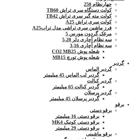
چهارنظام 250
کولت دستگاه سری تراش TB60
کولت مته گیر سری تراش TB42
کولت سری تراش A25
فرز ماشین سری تراشی مدل ترابA25
مرغک گردون مورس 5
سه نظام آچاری دلر 20-5
سه نظام آچاری 16-3
شعله پوش CO2 MB25
شعله پوش تورچ MB15
گردبر
گردبر الماس
گردبر لب الماس 45 میلیمتر
گردبر کبالت
گردبر کبالت 65 میلیمتر
گردبر پرسلان
گردبر پرسلان 45 میلیمتر
برقو
برقو دستی
برقو دستی 16 میلیمتر
برقو دستی کونیک MK4
برقو دستی 29 میلیمتر
برقو ماشینی