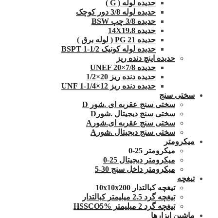
حدیده لوله ( G )
حدیده لوله 3/8 دور کوچک
حدیده 3/8 چپ BSW
حدیده 14X19.8
حدیده 21 PG ( لوله برق )
حدیده لوله کونیک 1/2-1 BSPT
حدیده اینچ دنده ریز
حدیده UNEF 20×7/8
حدیده دنده ریز 20×1/2
حدیده دنده ریز 12×1/4-1 UNF
سختی سنج
سختی سنج عقربه ای .شور D
سختی سنج دیجیتال .شورD
سختی سنج عقربه ای.شورA
سختی سنج دیجیتال .شورA
میکرومتر
میکرومتر 25-0
میکرومتر دیجیتال 25-0
میکرومتر داخل سنج 30-5
تیغچه
تیغچه کبالتدار 10x10x200
تیغچه گرد 2.5 میلیمتر کبالتدار
تیغچه گرد 2 میلیمتر HSSCO5%
ماشین ابزارها