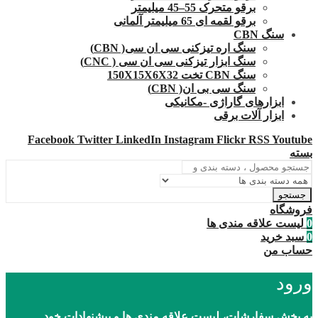
برقو متحرک 55–45 میلیمتر
برقو لقمه ای 65 میلیمتر آلمانی
سنگ CBN
سنگ اره تیزکنی سی ان سی( CBN)
سنگ ابزار تیزکنی سی ان سی ( CNC)
سنگ CBN تخت 150X15X6X32
سنگ سی بی ان( CBN)
ابزارهای گاراژی -مکانیکی
ابزار آلات برقی
Facebook
Twitter
LinkedIn
Instagram
Flickr
RSS
Youtube
بسته
جستجو
فروشگاه
0
لیست علاقه مندی ها
0
سبد خرید
حساب من
ورود
به بخش سفارشات، لیست علاقه مندی ها و پیشنهادات خود