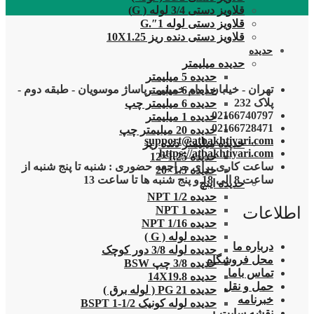
قلاویز دستی 3/4 لوله ( G)
قلاویز دستی لوله 1″.G
قلاویز دستی دنده ریز 10X1.25
حدیده
حدیده میلیمتر
حدیده 5 میلیمتر
تهران - خیابان امام خمینی - پاساژ موسویان - طبقه دوم -
حدیده 6 میلیمتر
پلاک 232
حدیده 6 میلیمتر چپ
02166740797
حدیده 1 میلیمتر
02166728471
حدیده 20 میلیمتر چپ
support@atbakhtiyari.com
حدیده میلیمتر دنده ریز
https://atbakhtiyari.com
حدیده 1.25×12
ساعت کاری برای مراجعه حضوری : شنبه تا پنج شنبه از
حدیده 1.5×20
ساعت 8 الی 18 و پنج شنبه ها تا ساعت 13
حدیده اینچ
حدیده 1/2 NPT
اطلاعات
حدیده NPT 1
حدیده 1/16 NPT
حدیده لوله ( G )
درباره ما
حدیده لوله 3/8 دور کوچک
محل فروشگاه
حدیده 3/8 چپ BSW
تماس باما
حدیده 14X19.8
حمل و نقل
حدیده 21 PG ( لوله برق )
خبرنامه
حدیده لوله کونیک 1/2-1 BSPT
نقشه سایت