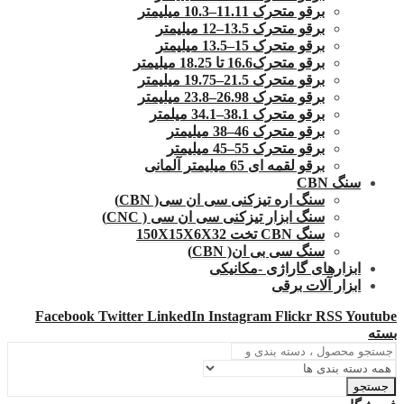
برقو متحرک 11.11–10.3 میلیمتر
برقو متحرک 13.5–12 میلیمتر
برقو متحرک 15–13.5 میلیمتر
برقو متحرک16.6 تا 18.25 میلیمتر
برقو متحرک 21.5–19.75 میلیمتر
برقو متحرک 26.98–23.8 میلیمتر
برقو متحرک 38.1–34.1 میلمتر
برقو متحرک 46–38 میلیمتر
برقو متحرک 55–45 میلیمتر
برقو لقمه ای 65 میلیمتر آلمانی
سنگ CBN
سنگ اره تیزکنی سی ان سی( CBN)
سنگ ابزار تیزکنی سی ان سی ( CNC)
سنگ CBN تخت 150X15X6X32
سنگ سی بی ان( CBN)
ابزارهای گاراژی -مکانیکی
ابزار آلات برقی
Facebook
Twitter
LinkedIn
Instagram
Flickr
RSS
Youtube
بسته
جستجو