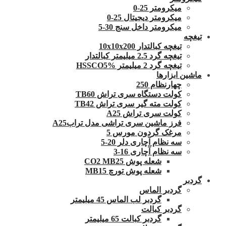
میکرومتر 25-0
میکرومتر دیجیتال 25-0
میکرومتر داخل سنج 30-5
تیغچه
تیغچه کبالتدار 10x10x200
تیغچه گرد 2.5 میلیمتر کبالتدار
تیغچه گرد 2 میلیمتر HSSCO5%
ماشین ابزارها
چهارنظام 250
کولت دستگاه سری تراش TB60
کولت مته گیر سری تراش TB42
کولت سری تراش A25
فرز ماشین سری تراشی مدل ترابA25
مرغک گردون مورس 5
سه نظام آچاری دلر 20-5
سه نظام آچاری 16-3
شعله پوش CO2 MB25
شعله پوش تورچ MB15
گردبر
گردبر الماس
گردبر لب الماس 45 میلیمتر
گردبر کبالت
گردبر کبالت 65 میلیمتر