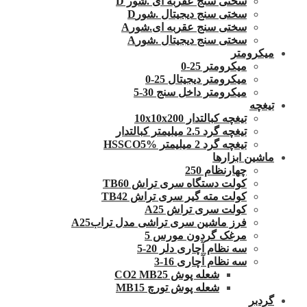
سختی سنج عقربه ای .شور D
سختی سنج دیجیتال .شورD
سختی سنج عقربه ای.شورA
سختی سنج دیجیتال .شورA
میکرومتر
میکرومتر 25-0
میکرومتر دیجیتال 25-0
میکرومتر داخل سنج 30-5
تیغچه
تیغچه کبالتدار 10x10x200
تیغچه گرد 2.5 میلیمتر کبالتدار
تیغچه گرد 2 میلیمتر HSSCO5%
ماشین ابزارها
چهارنظام 250
کولت دستگاه سری تراش TB60
کولت مته گیر سری تراش TB42
کولت سری تراش A25
فرز ماشین سری تراشی مدل ترابA25
مرغک گردون مورس 5
سه نظام آچاری دلر 20-5
سه نظام آچاری 16-3
شعله پوش CO2 MB25
شعله پوش تورچ MB15
گردبر