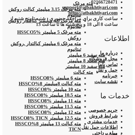
02166728471
مته مرغک
support@atbakhtiyari.com
مته مرغک 3.15 میلیمتر کبالت روکش
https://atbakhtiyari.com
تیتانیوم
ساعت کاری برای مراجعه حضوری : شنبه تا پنج شنبه از
مته مرغک 4.0 میلیمتر کبالتدار روکش
ساعت 8 الی 18 و پنج شنبه ها تا ساعت 13
تیتانیوم
مته مرغک 5 میلیمتر HSSCO5%
اطلاعات
روکش
مته مرغک 6 میلیمتر کبالتدار .روکش
تیتانیوم
درباره ما
مته سفید 6 میلیمتر
محل فروشگاه
مته سفید 8 میلیمتر
تماس باما
مته سفید 10 میلیمتر
حمل و نقل
مته کبالت
خبرنامه
مته 6 میلیمتر HSSCO8%
نقشه سایت
مته کبالت 8میلیمتر 8%HSSCO
مته 10 میلیمتر HSSCO8%
خدمات ما
مته 10.5 میلیمتر HSSCO8%
مته 11 میلیمتر HSSCO8%
مته 11.5 میلیمتر HSSCO8%
حریم خصوصی
مته 12 میلیمتر HSSCO8%
شرایط فروش
مته 12.5 میلیمتر HSSCO8% TICN
خدمات مشتری
مته کبالت 13 میلیمتر 8%HSSCO
اطلاعات حمل نقل
TICN
مبلغ پرداختی