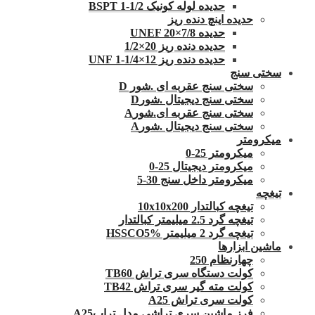
حدیده لوله کونیک 1/2-1 BSPT
حدیده اینچ دنده ریز
حدیده UNEF 20×7/8
حدیده دنده ریز 20×1/2
حدیده دنده ریز 12×1/4-1 UNF
سختی سنج
سختی سنج عقربه ای .شور D
سختی سنج دیجیتال .شورD
سختی سنج عقربه ای.شورA
سختی سنج دیجیتال .شورA
میکرومتر
میکرومتر 25-0
میکرومتر دیجیتال 25-0
میکرومتر داخل سنج 30-5
تیغچه
تیغچه کبالتدار 10x10x200
تیغچه گرد 2.5 میلیمتر کبالتدار
تیغچه گرد 2 میلیمتر HSSCO5%
ماشین ابزارها
چهارنظام 250
کولت دستگاه سری تراش TB60
کولت مته گیر سری تراش TB42
کولت سری تراش A25
فرز ماشین سری تراشی مدل ترابA25