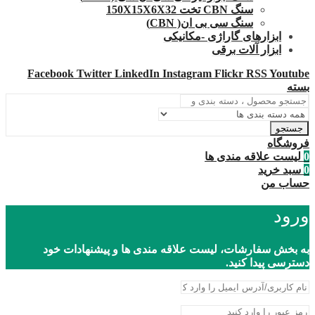
سنگ CBN تخت 150X15X6X32
سنگ سی بی ان( CBN)
ابزارهای گاراژی -مکانیکی
ابزار آلات برقی
Facebook
Twitter
LinkedIn
Instagram
Flickr
RSS
Youtube
بسته
جستجو
فروشگاه
0
لیست علاقه مندی ها
0
سبد خرید
حساب من
ورود
به بخش سفارشات، لیست علاقه مندی ها و پیشنهادات خود
دسترسی پیدا کنید.