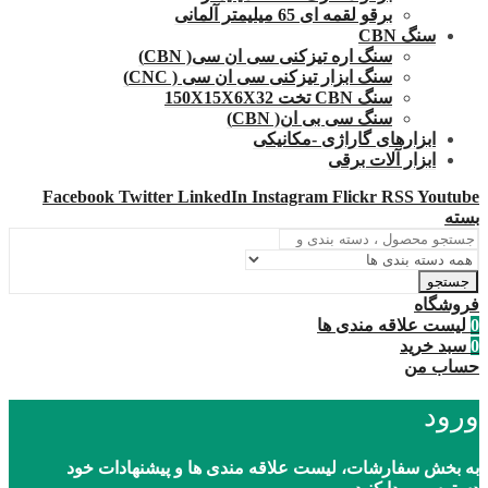
برقو لقمه ای 65 میلیمتر آلمانی
سنگ CBN
سنگ اره تیزکنی سی ان سی( CBN)
سنگ ابزار تیزکنی سی ان سی ( CNC)
سنگ CBN تخت 150X15X6X32
سنگ سی بی ان( CBN)
ابزارهای گاراژی -مکانیکی
ابزار آلات برقی
Facebook
Twitter
LinkedIn
Instagram
Flickr
RSS
Youtube
بسته
جستجو
فروشگاه
0
لیست علاقه مندی ها
0
سبد خرید
حساب من
ورود
به بخش سفارشات، لیست علاقه مندی ها و پیشنهادات خود