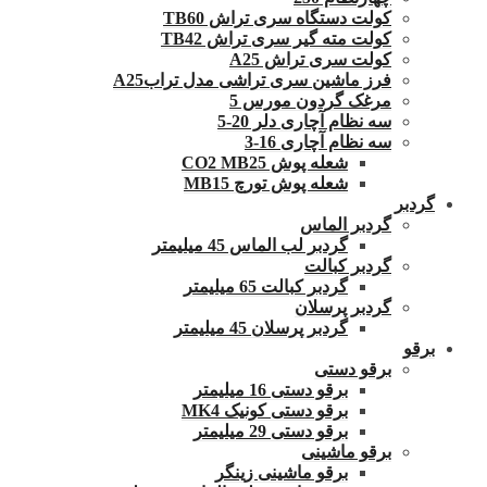
کولت دستگاه سری تراش TB60
کولت مته گیر سری تراش TB42
کولت سری تراش A25
فرز ماشین سری تراشی مدل ترابA25
مرغک گردون مورس 5
سه نظام آچاری دلر 20-5
سه نظام آچاری 16-3
شعله پوش CO2 MB25
شعله پوش تورچ MB15
گردبر
گردبر الماس
گردبر لب الماس 45 میلیمتر
گردبر کبالت
گردبر کبالت 65 میلیمتر
گردبر پرسلان
گردبر پرسلان 45 میلیمتر
برقو
برقو دستی
برقو دستی 16 میلیمتر
برقو دستی کونیک MK4
برقو دستی 29 میلیمتر
برقو ماشینی
برقو ماشینی زینگر