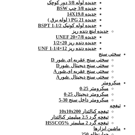
حدیده لوله 3/8 دور کوچک
حدیده 3/8 چپ BSW
حدیده 14X19.8
حدیده 21 PG ( لوله برق )
حدیده لوله کونیک 1/2-1 BSPT
حدیده اینچ دنده ریز
حدیده UNEF 20×7/8
حدیده دنده ریز 20×1/2
حدیده دنده ریز 12×1/4-1 UNF
سختی سنج
سختی سنج عقربه ای .شور D
سختی سنج دیجیتال .شورD
سختی سنج عقربه ای.شورA
سختی سنج دیجیتال .شورA
میکرومتر
میکرومتر 25-0
میکرومتر دیجیتال 25-0
میکرومتر داخل سنج 30-5
تیغچه
تیغچه کبالتدار 10x10x200
تیغچه گرد 2.5 میلیمتر کبالتدار
تیغچه گرد 2 میلیمتر HSSCO5%
ماشین ابزارها
چهارنظام 250