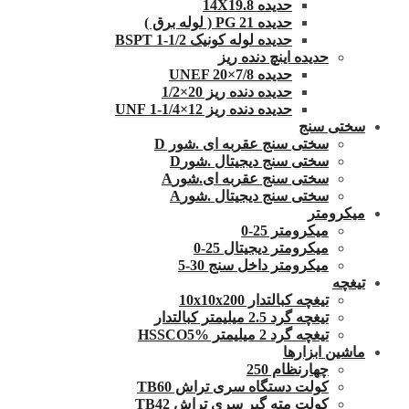
حدیده 14X19.8
حدیده 21 PG ( لوله برق )
حدیده لوله کونیک 1/2-1 BSPT
حدیده اینچ دنده ریز
حدیده UNEF 20×7/8
حدیده دنده ریز 20×1/2
حدیده دنده ریز 12×1/4-1 UNF
سختی سنج
سختی سنج عقربه ای .شور D
سختی سنج دیجیتال .شورD
سختی سنج عقربه ای.شورA
سختی سنج دیجیتال .شورA
میکرومتر
میکرومتر 25-0
میکرومتر دیجیتال 25-0
میکرومتر داخل سنج 30-5
تیغچه
تیغچه کبالتدار 10x10x200
تیغچه گرد 2.5 میلیمتر کبالتدار
تیغچه گرد 2 میلیمتر HSSCO5%
ماشین ابزارها
چهارنظام 250
کولت دستگاه سری تراش TB60
کولت مته گیر سری تراش TB42