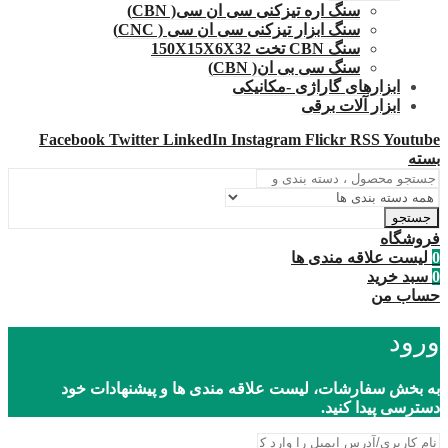
سنگ اره تیزکنی سی ان سی( CBN)
سنگ ابزار تیزکنی سی ان سی ( CNC)
سنگ CBN تخت 150X15X6X32
سنگ سی بی ان( CBN)
ابزارهای گاراژی -مکانیکی
ابزار آلات برقی
Facebook
Twitter
LinkedIn
Instagram
Flickr
RSS
Youtube
بسته
جستجو
فروشگاه
0
لیست علاقه مندی ها
0
سبد خرید
حساب من
ورود
به بخش سفارشات، لیست علاقه مندی ها و پیشنهادات خود
دسترسی پیدا کنید.