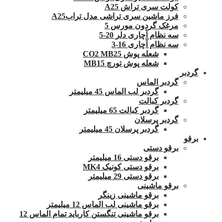
کولت سری تراش A25
فرز ماشین سری تراشی مدل ترابA25
مرغک گردون مورس 5
سه نظام آچاری دلر 20-5
سه نظام آچاری 16-3
شعله پوش CO2 MB25
شعله پوش تورچ MB15
گردبر
گردبر الماس
گردبر لب الماس 45 میلیمتر
گردبر کبالت
گردبر کبالت 65 میلیمتر
گردبر پرسلان
گردبر پرسلان 45 میلیمتر
برقو
برقو دستی
برقو دستی 16 میلیمتر
برقو دستی کونیک MK4
برقو دستی 29 میلیمتر
برقو ماشینی
برقو ماشینی زینگر
برقو ماشینی لب الماس 12 میلیمتر
برقو ماشینی تنگستن کارباید تمام الماس 12