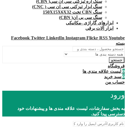
سنگ اره تیزکنی سی ان سی( CBN)
سنگ ابزار تیزکنی سی ان سی ( CNC)
سنگ CBN تخت 150X15X6X32
سنگ سی بی ان( CBN)
ابزارهای گاراژی -مکانیکی
ابزار آلات برقی
Facebook
Twitter
LinkedIn
Instagram
Flickr
RSS
Youtube
بسته
جستجو
فروشگاه
0
لیست علاقه مندی ها
0
سبد خرید
حساب من
ورود
به بخش سفارشات، لیست علاقه مندی ها و پیشنهادات خود
دسترسی پیدا کنید.