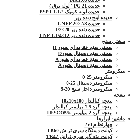
حدیده 21 PG ( لوله برق )
حدیده لوله کونیک 1/2-1 BSPT
حدیده اینچ دنده ریز
حدیده UNEF 20×7/8
حدیده دنده ریز 20×1/2
حدیده دنده ریز 12×1/4-1 UNF
سختی سنج
سختی سنج عقربه ای .شور D
سختی سنج دیجیتال .شورD
سختی سنج عقربه ای.شورA
سختی سنج دیجیتال .شورA
میکرومتر
میکرومتر 25-0
میکرومتر دیجیتال 25-0
میکرومتر داخل سنج 30-5
تیغچه
تیغچه کبالتدار 10x10x200
تیغچه گرد 2.5 میلیمتر کبالتدار
تیغچه گرد 2 میلیمتر HSSCO5%
ماشین ابزارها
چهارنظام 250
کولت دستگاه سری تراش TB60
کولت مته گیر سری تراش TB42