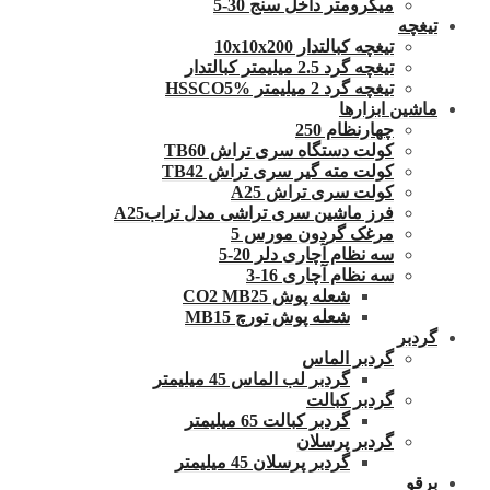
میکرومتر داخل سنج 30-5
تیغچه
تیغچه کبالتدار 10x10x200
تیغچه گرد 2.5 میلیمتر کبالتدار
تیغچه گرد 2 میلیمتر HSSCO5%
ماشین ابزارها
چهارنظام 250
کولت دستگاه سری تراش TB60
کولت مته گیر سری تراش TB42
کولت سری تراش A25
فرز ماشین سری تراشی مدل ترابA25
مرغک گردون مورس 5
سه نظام آچاری دلر 20-5
سه نظام آچاری 16-3
شعله پوش CO2 MB25
شعله پوش تورچ MB15
گردبر
گردبر الماس
گردبر لب الماس 45 میلیمتر
گردبر کبالت
گردبر کبالت 65 میلیمتر
گردبر پرسلان
گردبر پرسلان 45 میلیمتر
برقو