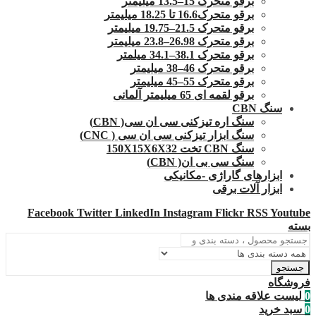
برقو متحرک 15–13.5 میلیمتر
برقو متحرک16.6 تا 18.25 میلیمتر
برقو متحرک 21.5–19.75 میلیمتر
برقو متحرک 26.98–23.8 میلیمتر
برقو متحرک 38.1–34.1 میلمتر
برقو متحرک 46–38 میلیمتر
برقو متحرک 55–45 میلیمتر
برقو لقمه ای 65 میلیمتر آلمانی
سنگ CBN
سنگ اره تیزکنی سی ان سی( CBN)
سنگ ابزار تیزکنی سی ان سی ( CNC)
سنگ CBN تخت 150X15X6X32
سنگ سی بی ان( CBN)
ابزارهای گاراژی -مکانیکی
ابزار آلات برقی
Facebook
Twitter
LinkedIn
Instagram
Flickr
RSS
Youtube
بسته
جستجو
فروشگاه
0
لیست علاقه مندی ها
0
سبد خرید