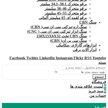
برقو متحرک 38.1–34.1 میلمتر
برقو متحرک 46–38 میلیمتر
برقو متحرک 55–45 میلیمتر
برقو لقمه ای 65 میلیمتر آلمانی
سنگ CBN
سنگ اره تیزکنی سی ان سی( CBN)
سنگ ابزار تیزکنی سی ان سی ( CNC)
سنگ CBN تخت 150X15X6X32
سنگ سی بی ان( CBN)
ابزارهای گاراژی -مکانیکی
ابزار آلات برقی
Facebook
Twitter
LinkedIn
Instagram
Flickr
RSS
Youtube
بسته
جستجو
فروشگاه
0
لیست علاقه مندی ها
0
سبد خرید
حساب من
ورود