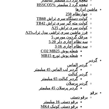
تیغچه گرد 2.5 میلیمتر کبالتدار
تیغچه گرد 2 میلیمتر HSSCO5%
ماشین ابزارها
چهارنظام 250
کولت دستگاه سری تراش TB60
کولت مته گیر سری تراش TB42
کولت سری تراش A25
فرز ماشین سری تراشی مدل ترابA25
مرغک گردون مورس 5
سه نظام آچاری دلر 20-5
سه نظام آچاری 16-3
شعله پوش CO2 MB25
شعله پوش تورچ MB15
گردبر
گردبر الماس
گردبر لب الماس 45 میلیمتر
گردبر کبالت
گردبر کبالت 65 میلیمتر
گردبر پرسلان
گردبر پرسلان 45 میلیمتر
برقو
برقو دستی
برقو دستی 16 میلیمتر
برقو دستی کونیک MK4