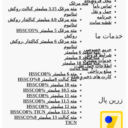
محل فروشگاه
مته مرغک
تماس باما
مته مرغک 3.15 میلیمتر کبالت روکش
حمل و نقل
تیتانیوم
خبرنامه
مته مرغک 4.0 میلیمتر کبالتدار روکش
نقشه سایت
تیتانیوم
مته مرغک 5 میلیمتر HSSCO5%
خدمات ما
روکش
مته مرغک 6 میلیمتر کبالتدار .روکش
تیتانیوم
حریم خصوصی
مته سفید 6 میلیمتر
شرایط فروش
مته سفید 8 میلیمتر
خدمات مشتری
مته سفید 10 میلیمتر
اطلاعات حمل نقل
مته کبالت
مبلغ پرداختی
مته 6 میلیمتر HSSCO8%
کارت های ذخیره شده
مته کبالت 8میلیمتر 8%HSSCO
مته 10 میلیمتر HSSCO8%
مته 10.5 میلیمتر HSSCO8%
مته 11 میلیمتر HSSCO8%
زرین پال
مته 11.5 میلیمتر HSSCO8%
مته 12 میلیمتر HSSCO8%
مته 12.5 میلیمتر HSSCO8% TICN
مته کبالت 13 میلیمتر 8%HSSCO
TICN